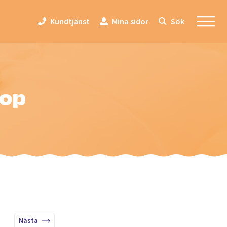
Kundtjänst
Mina sidor
Sök
lop
Nästa