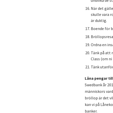
undvika de s
När det gäll
skulle vara 
är duktig.
Boende för b
Bröllopsresan
Ordna en insa
Tänk på att 
Class (om ni 
Tänk utanför
Låna pengar til
Swedbank år 2010
människors vard
bröllop är det v
kan vi på Låneko
banker.