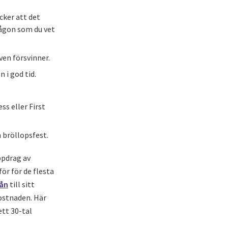
cker att det
någon som du vet
ven försvinner.
 i god tid.
ss eller First
 bröllopsfest.
ppdrag av
ör för de flesta
lån
till sitt
kostnaden. Här
ett 30-tal