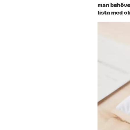
man behöver
lista med ol