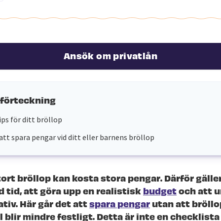
Ansök om privatlån
sförteckning
ips för ditt bröllop
 att spara pengar vid ditt eller barnens bröllop
tort bröllop kan kosta stora pengar. Därför gäller
d tid, att göra upp en realistisk
budget
och att 
ativ. Här går det att
spara pengar
utan att bröllo
 blir mindre festligt. Detta är inte en checklista 