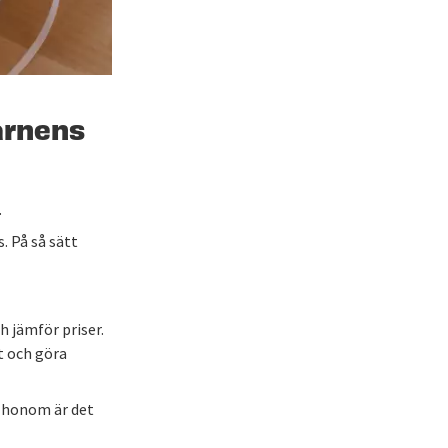
barnens
.
. På så sätt
h jämför priser.
et och göra
r honom är det