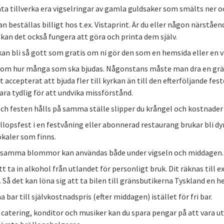
låta tillverka era vigselringar av gamla guldsaker som smälts ner 
n beställas billigt hos t.ex. Vistaprint. Är du eller någon närståen
kan det också fungera att göra och printa dem själv.
kan bli så gott som gratis om ni gör den som en hemsida eller en v
om hur många som ska bjudas. Någonstans måste man dra en gräns
 accepterat att bjuda fler till kyrkan än till den efterföljande fe
ara tydlig för att undvika missförstånd.
ch festen hålls på samma ställe slipper du krångel och kostnader 
llopsfest i en festvåning eller abonnerad restaurang brukar bli dy
okaler som finns.
t samma blommor kan användas både under vigseln och middagen.
tt ta in alkohol från utlandet för personligt bruk. Dit räknas till
 Så det kan löna sig att ta bilen till gränsbutikerna Tyskland en he
a bar till självkostnadspris (efter middagen) istället för fri bar.
catering, konditor och musiker kan du spara pengar på att vara ute