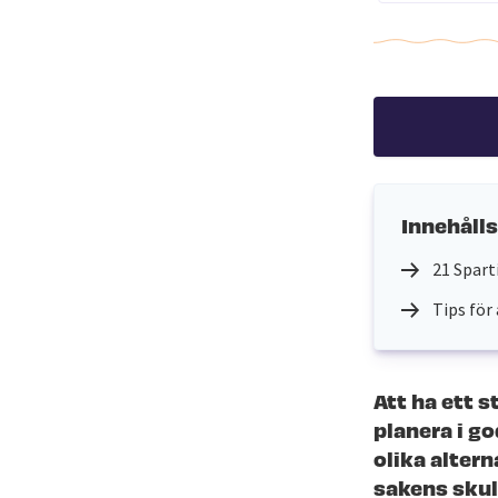
Innehåll
21 Spart
Tips för
Att ha ett s
planera i go
olika altern
sakens skull