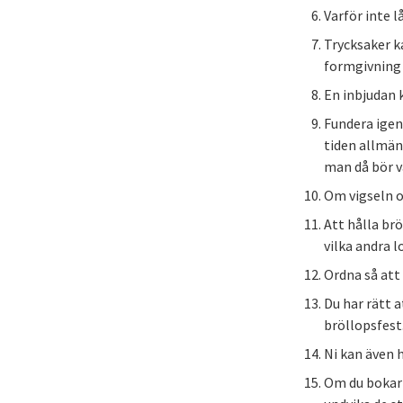
Varför inte 
Trycksaker ka
formgivning 
En inbjudan 
Fundera igen
tiden allmänt
man då bör v
Om vigseln o
Att hålla brö
vilka andra l
Ordna så at
Du har rätt a
bröllopsfest.
Ni kan även h
Om du bokar 