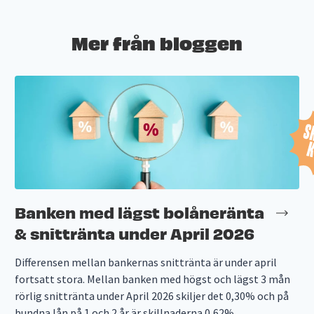
Mer från bloggen
Banken med lägst bolåneränta
& snittränta under April 2026
Differensen mellan bankernas snittränta är under april
fortsatt stora. Mellan banken med högst och lägst 3 mån
rörlig snittränta under April 2026 skiljer det 0,30% och på
bundna lån på 1 och 2 år är skillnaderna 0,62%...