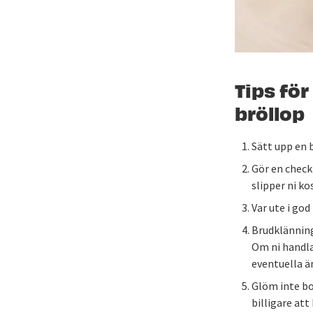
Tips för
bröllop
Sätt upp en b
Gör en checkl
slipper ni k
Var ute i god
Brudklänning
Om ni handlar
eventuella ä
Glöm inte bo
billigare att