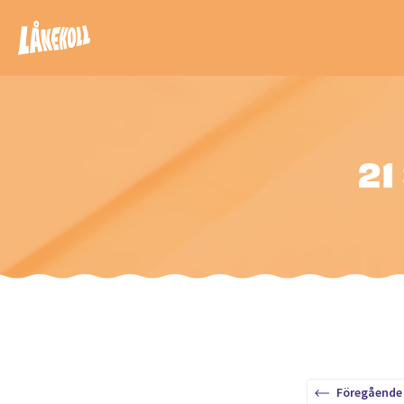
21
Föregående