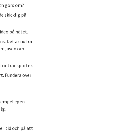
och görs om?
de skicklig på
ideo på nätet.
. Det är nu för
sten, även om
för transporter.
rt. Fundera över
 exempel egen
lg.
 i tid och på att