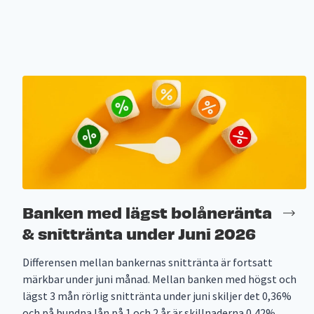
Banken med lägst bolåneränta
& snittränta under Juni 2026
Differensen mellan bankernas snittränta är fortsatt
märkbar under juni månad. Mellan banken med högst och
lägst 3 mån rörlig snittränta under juni skiljer det 0,36%
och på bundna lån på 1 och 2 år är skillnaderna 0,42%...