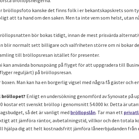
törsta bröllopshelgerna.
er bröllopsfoto kanske det finns folk i er bekantskapskrets som ty
roligt att ta hand om den saken. Men ta inte vem som helst, utan 
röllopsnatten bör bokas tidigt, innan de mest prisvärda alternati
 blir normalt sett billigare och valfriheten större om ni bokar den
mling till bröllopsresan istället för presenter.
ni kan använda bonuspoäng på flyget för att uppgradera till Busine
flyger reguljärt) på bröllopsresan.
 boxen. Man kan ha en borgerlig vigsel med några få gäster och en
l bröllopet?
Enligt en undersökning genomförd av Synovate på u
 kostar ett svenskt bröllop i genomsnitt 54.000 kr. Detta är utanf
agsbudget, så det är vanligt med
bröllopslån
. Tar man ett
privat
iktigt att jämföra räntor, avbetalningstid, villkor och den totala 
ll hjälpa dig att helt kostnadsfritt jämföra låneerbjudanden från 