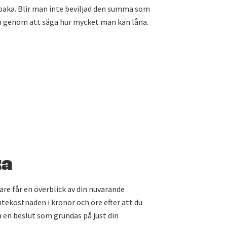
llbaka. Blir man inte beviljad den summa som
n genom att säga hur mycket man kan låna.
ta
are får en överblick av din nuvarande
ntekostnaden i kronor och öre efter att du
a en beslut som grundas på just din