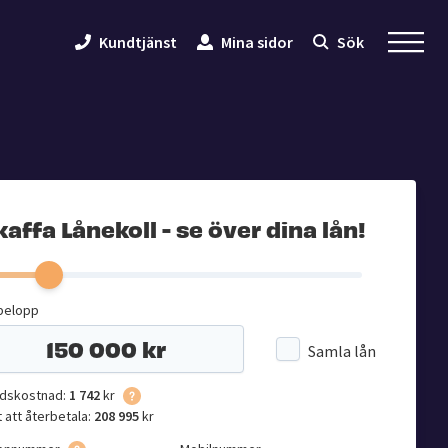
Kundtjänst
Mina sidor
Sök
kaffa Lånekoll - se över dina lån!
belopp
Samla lån
dskostnad:
1 742
kr
t att återbetala:
208 995
kr