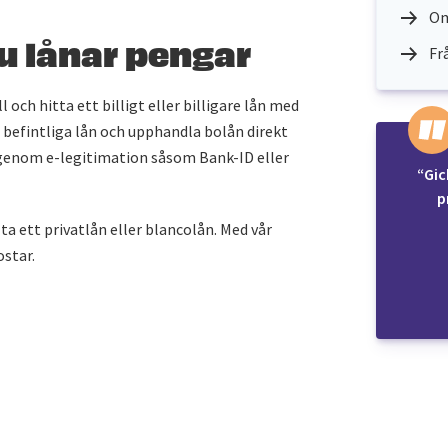
Om
u lånar pengar
Fr
l och hitta ett billigt eller billigare lån med
t befintliga lån och upphandla bolån direkt
t genom e-legitimation såsom Bank-ID eller
“Gic
p
 ta ett privatlån eller blancolån. Med vår
ostar.