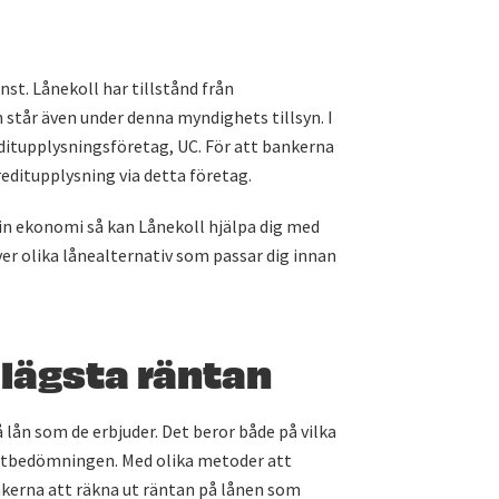
nst. Lånekoll har tillstånd från
står även under denna myndighets tillsyn. I
ditupplysningsföretag, UC. För att bankerna
reditupplysning via detta företag.
din ekonomi så kan Lånekoll hjälpa dig med
över olika lånealternativ som passar dig innan
 lägsta räntan
 lån som de erbjuder. Det beror både på vilka
itbedömningen. Med olika metoder att
kerna att räkna ut räntan på lånen som