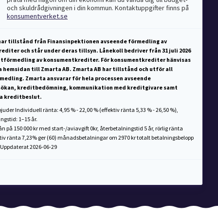
och skuldrådgivningen i din kommun. Kontaktuppgifter finns på
konsumentverket.se
har tillstånd från Finansinpektionen avseende förmedling av
diter och står under deras tillsyn. Lånekoll bedriver från 31 juli 2026
itförmedling av konsumentkrediter. För konsumentkrediter hänvisas
a hemsidan till Zmarta AB. Zmarta AB har tillstånd och utför all
medling. Zmarta ansvarar för hela processen avseende
sökan, kreditbedömning, kommunikation med kreditgivare samt
a kreditbeslut.
uder Individuell ränta: 4,95 % - 22,00 % (effektiv ränta 5,33 % - 26,50 %),
ngstid: 1–15 år.
n på 150 000 kr med start-/aviavgift 0kr, återbetalningstid 5 år, rörlig ränta
ktiv ränta 7,23% ger (60) månadsbetalningar om 2970 kr totalt betalningsbelopp
. Uppdaterat 2026-06-29