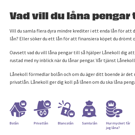
Vad vill du låna pengar t
Vill du samla flera dyra mindre krediter i ett enda lån för att
lån? Eller söker du ett lån för att finansiera köpet du drömt
Oavsett vad du vill låna pengar till så hjälper Lånekoll dig att
rustad med ny inblick när du lånar pengar. Vår tjänst Lånekoll 
Lånekoll förmedlar bolån och om du äger ditt boende är det n
privatlån. Lånekoll ger dig koll på lånen om du ska låna penga
Bolån
Privatlån
Blancolån
Samla lån
Hur mycket får
jag låna?