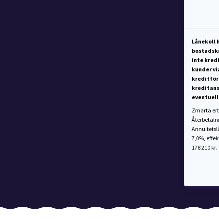
Lånekoll 
bostadskre
inte kred
kunder vi
kreditför
kreditan
eventuell
Zmarta erbj
Återbetalni
Annuitetslå
7,0%, effe
178 210 kr