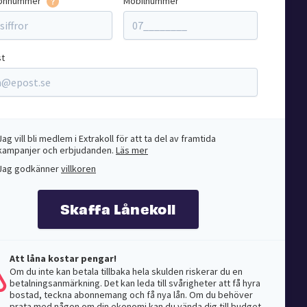
onnummer
Mobilnummer
st
Jag vill bli medlem i Extrakoll för att ta del av framtida
kampanjer och erbjudanden.
Läs mer
Jag godkänner
villkoren
Skaffa Lånekoll
Att låna kostar pengar!
Om du inte kan betala tillbaka hela skulden riskerar du en
betalningsanmärkning. Det kan leda till svårigheter att få hyra
bostad, teckna abonnemang och få nya lån. Om du behöver
prata med någon om din ekonomi kan du vända dig till budget-