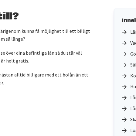
ill?
Inne
 därigenom kunna få möjlighet till ett billigt
Lå
 om så länge?
Vad
 se över dina befintliga lån så du står väl
Gö
är helt gratis.
Sä
ästan alltid billigare med ett bolån än ett
Ko
r.
Hu
Lå
Lå
Sk
Lö