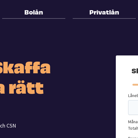
Bolån
Privatlån
Skaffa
S
a rätt
Låne
Måna
 och CSN
Total