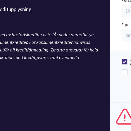
Pers
editupplysning
E-po
g av bostadskrediter och står under deras tillsyn.
nsumentkrediter. För konsumentkrediter hänvisas
utför all kreditförmedling. Zmarta ansvarar för hela
kation med kreditgivare samt eventuella