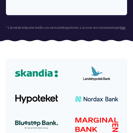
* Lånekoll erbjuder bolån via samarbetspartners. Läs mer om ränteexempel
här
.