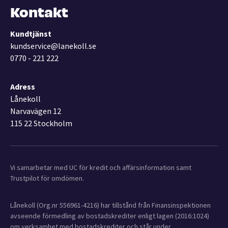
Kontakt
Kundtjänst
kundservice@lanekoll.se
0770 - 221 222
Adress
Lånekoll
Narvavägen 12
115 22 Stockholm
Vi samarbetar med UC för kredit och affärsinformation samt
Trustpilot för omdömen.
Lånekoll (Org.nr 556961-4216) har tillstånd från Finansinspektionen
avseende förmedling av bostadskrediter enligt lagen (2016:1024)
om verksamhet med bostadskrediter och står under