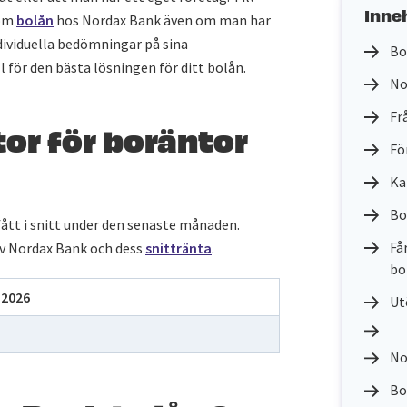
Inne
 om
bolån
hos Nordax Bank även om man har
dividuella bedömningar på sina
Bo
för den bästa lösningen för ditt bolån.
No
Fr
or för boräntor
Fö
Ka
Bo
ått i snitt under den senaste månaden.
Få
av Nordax Bank och dess
snittränta
.
bo
 2026
Ut
No
Bo