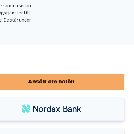
erksamma sedan
gstjänster till
. De står under
Ansök om bolån