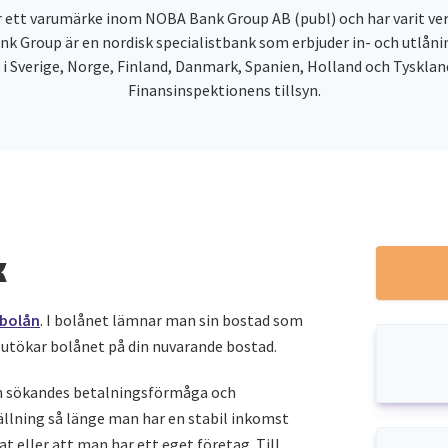
r ett varumärke inom NOBA Bank Group AB (publ) och har varit v
k Group är en nordisk specialistbank som erbjuder in- och utlånin
 i Sverige, Norge, Finland, Danmark, Spanien, Holland och Tyskland
Finansinspektionens tillsyn.
k
bolån
. I bolånet lämnar man sin bostad som
 utökar bolånet på din nuvarande bostad.
n sökandes betalningsförmåga och
llning så länge man har en stabil inkomst
iat eller att man har ett eget företag. Till