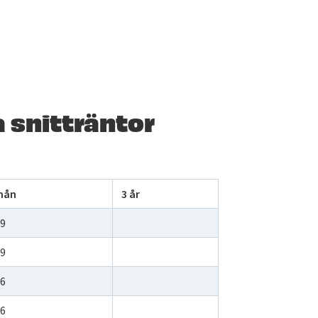
 snitträntor
mån
3 år
69
59
56
66