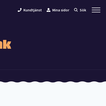
Kundtjänst
Mina sidor
Sök
nk