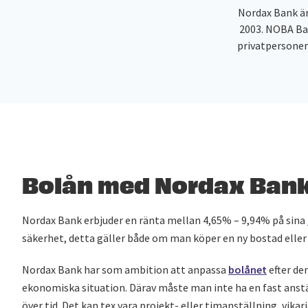
Nordax Bank ä
2003. NOBA Ban
privatpersoner
Bolån med Nordax Ban
Nordax Bank erbjuder en ränta mellan 4,65% – 9,94% på sina
säkerhet, detta gäller både om man köper en ny bostad eller
Nordax Bank har som ambition att anpassa
bolånet
efter de
ekonomiska situation. Därav måste man inte ha en fast anstä
över tid. Det kan tex vara projekt- eller timanställning, vikar