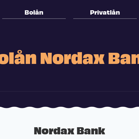
Bolån
Privatlån
olån Nordax Ba
Nordax Bank