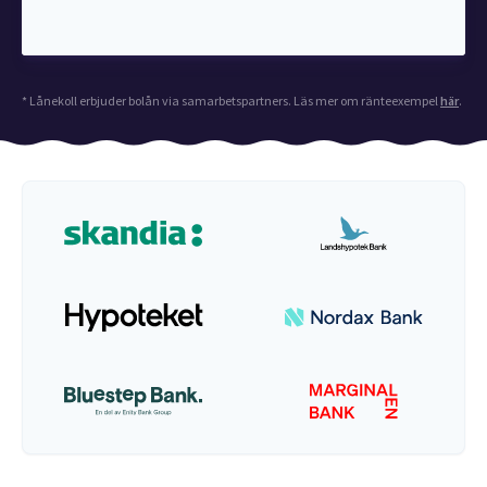
* Lånekoll erbjuder bolån via samarbetspartners. Läs mer om ränteexempel
här
.