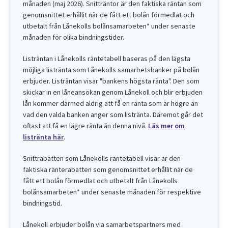
månaden (maj 2026). Snitträntor är den faktiska räntan som
genomsnittet erhållit när de fått ett bolån förmedlat och
utbetalt från Lånekolls bolånsamarbeten* under senaste
månaden för olika bindningstider.
Listräntan i Lånekolls räntetabell baseras på den lägsta
möjliga listränta som Lånekolls samarbetsbanker på bolån
erbjuder. Listräntan visar "bankens högsta ränta". Den som
skickar in en låneansökan genom Lånekoll och blir erbjuden
lån kommer därmed aldrig att få en ränta som är högre än
vad den valda banken anger som listränta. Däremot går det
oftast att få en lägre ränta än denna nivå.
Läs mer om
listränta här
.
Snittrabatten som Lånekolls räntetabell visar är den
faktiska ränterabatten som genomsnittet erhållit när de
fått ett bolån förmedlat och utbetalt från Lånekolls
bolånsamarbeten* under senaste månaden för respektive
bindningstid.
Lånekoll erbjuder bolån via samarbetspartners med