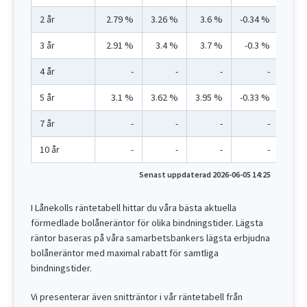
2 år
2.79 %
3.26 %
3.6 %
-0.34 %
3 år
2.91 %
3.4 %
3.7 %
-0.3 %
4 år
-
-
-
-
5 år
3.1 %
3.62 %
3.95 %
-0.33 %
7 år
-
-
-
-
10 år
-
-
-
-
Senast uppdaterad 2026-06-05 14:25
I Lånekolls räntetabell hittar du våra bästa aktuella
förmedlade bolåneräntor för olika bindningstider. Lägsta
räntor baseras på våra samarbetsbankers lägsta erbjudna
bolåneräntor med maximal rabatt för samtliga
bindningstider.
Vi presenterar även snitträntor i vår räntetabell från