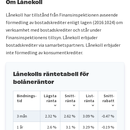
Om Lånekoll
Lånekoll har tillstånd från Finansinspektionen avseende
förmedling av bostadskrediter enligt lagen (2016:1024) om
verksamhet med bostadskrediter och står under
Finansinspektionens tillsyn. Lånekoll erbjuder
bostadskrediter via samarbetspartners. Lånekoll erbjuder
inte förmedling av konsumentkrediter.
Lånekolls räntetabell för
bolåneräntor
Bindnings­
Lägsta
Snitt­
List­
Snitt­
tid
ränta
ränta
ränta
rabatt
3 mån
2.32 %
2.62 %
3.09 %
-0.47 %
1 år
2.6 %
3.1 %
3.29 %
-0.19 %