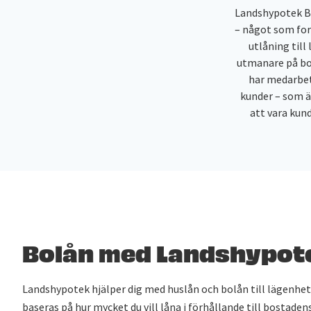
Landshypotek Ban
– något som for
utlåning till
utmanare på bo
har medarbet
kunder – som är
att vara kund
Bolån med Landshypot
Landshypotek hjälper dig med huslån och bolån till lägenhet
baseras på hur mycket du vill låna i förhållande till bostadens