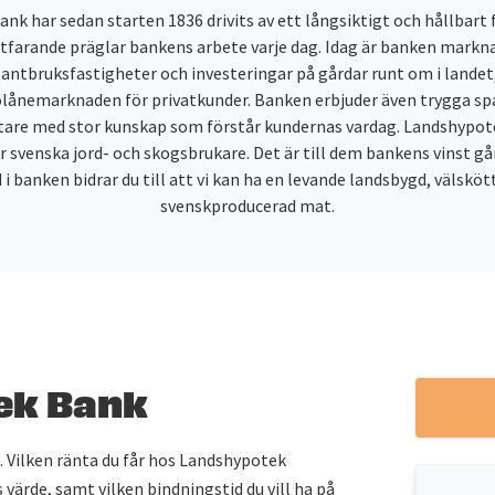
k har sedan starten 1836 drivits av ett långsiktigt och hållbart
tfarande präglar bankens arbete varje dag. Idag är banken mark
 lantbruksfastigheter och investeringar på gårdar runt om i landet
lånemarknaden för privatkunder. Banken erbjuder även trygga spa
are med stor kunskap som förstår kundernas vardag. Landshypote
 svenska jord- och skogsbrukare. Det är till dem bankens vinst gå
 i banken bidrar du till att vi kan ha en levande landsbygd, välskö
svenskproducerad mat.
ek Bank
. Vilken ränta du får hos Landshypotek
 värde, samt vilken bindningstid du vill ha på