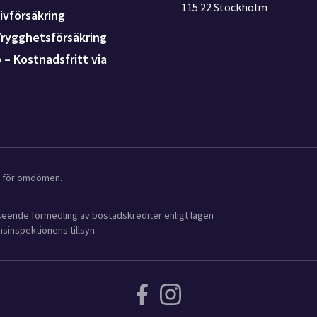
115 22 Stockholm
ivförsäkring
Trygghetsförsäkring
p – Kostnadsfritt via
ot för omdömen.
avseende förmedling av bostadskrediter enligt lagen
sinspektionens tillsyn.