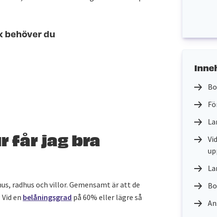
k behöver du
Inne
Bo
Fö
La
 får jag bra
Vi
up
La
hus, radhus och villor. Gemensamt är att de
Bo
 Vid en
belåningsgrad
på 60% eller lägre så
An