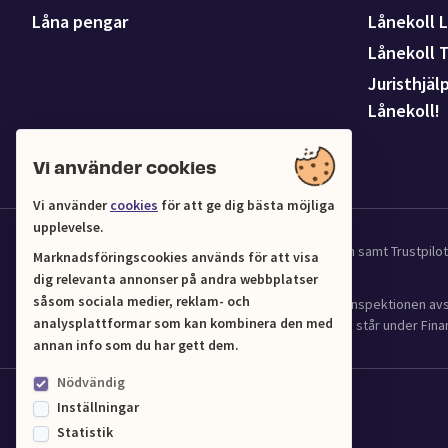
Låna pengar
Lånekoll L
Lånekoll 
Juristhjäl
Lånekoll!
Vi använder cookies
Vi använder
cookies
för att ge dig bästa möjliga
upplevelse.
Vi samarbetar med UC för kredit och affärsinformation samt Trustpil
Marknadsföringscookies används för att visa
dig relevanta annonser på andra webbplatser
såsom sociala medier, reklam- och
Lånekoll (Org.nr 556961-4216) har tillstånd från Finansinspektionen 
analysplattformar som kan kombinera den med
(2016:1024) om verksamhet med bostadskrediter och står under Finan
annan info som du har gett dem.
Nödvändig
Inställningar
Statistik