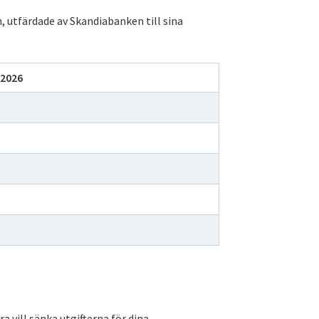
, utfärdade av Skandiabanken till sina
 2026
a vill sänka utgifterna för dina