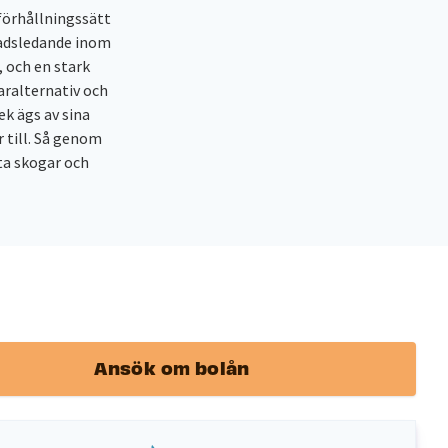
 förhållningssätt
nadsledande inom
, och en stark
ralternativ och
k ägs av sina
r till. Så genom
tta skogar och
Ansök om bolån