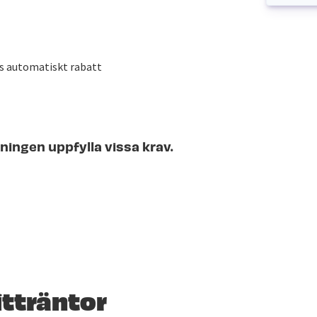
es automatiskt rabatt
eningen uppfylla vissa krav.
tträntor