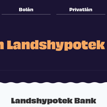
Bolån
Privatlån
n Landshypotek
Landshypotek Bank