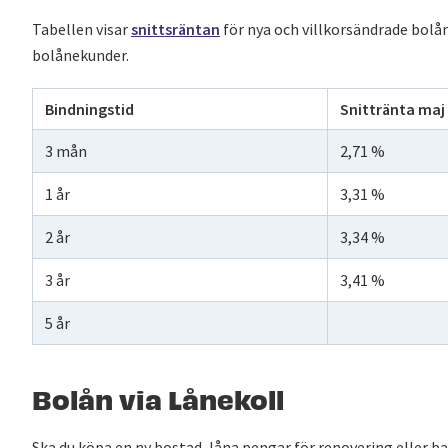
Tabellen visar
snittsräntan
för nya och villkorsändrade bolån
bolånekunder.
Bindningstid
Snittränta maj
3 mån
2,71 %
1 år
3,31 %
2 år
3,34 %
3 år
3,41 %
5 år
Bolån via Lånekoll
Ska du köpa en ny bostad, låna pengar för renovering eller bar