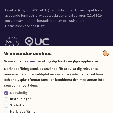
Lånekoll (Org.nr 556961-4216) har tillstånd från Finansinspektionen
avseende förmedling av bostadskrediter enligt lagen (2016:1024)
om verksamhet med bostadskrediter och står under
Finansinspektionens tillsyn.
Vi använder cookies
Vi använder
cookies
för att ge dig bästa möjliga upplevelse.
Marknadsföringscookies används för att visa dig relevanta
annonser på andra webbplatser såsom sociala medier, reklam-
och analysplattformar som kan kombinera den med annan info
Cookies
som du har gett dem.
Nödvändig
Sitemap
Inställningar
Statistik
© Lånekoll 2026
Marknadsföring