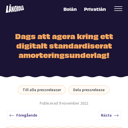
Bolån
Privatlån
Dags att agera kring ett
digitalt standardiserat
amorteringsunderlag!
Till alla pressreleaser
Dela pressrelease
Publicerad
9 november 2022
Föregående
Nästa