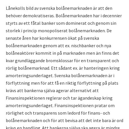
Lånekolls bild av svenska bolånemarknaden är att den
behöver demokratiseras. Bolånemarknaden har i decennier
styrts av ett fåtal banker som dominerat och genom sin
storlek i princip monopoliserat bolånemarknaden. De
senaste åren har konkurrensen ökat på svenska
bolånemarknaden genom att ex. nischbanker och nya
bolåneaktörer kommit in på marknaden men än finns det
kvar grundläggande bromsklossar för en transparent och
rörlig bolånemarknad. Ett sådant ex. är hanteringen kring
amorteringsunderlaget. Svenska bolånemarknaden är i
förflyttning men för att få en riktig förflyttning på plats
krävs att bankerna själva agerar alternativt att
Finansinspektionen reglerar och tar ägandeskap kring
amorteringsunderlaget. Finansinspektionen pratar om
rörlighet och transparens som ledord för finans- och
bolånemarknaden och för att bevisa att det inte bara är ord
krävs en handling. Att bankerna själva ska agera är mindre