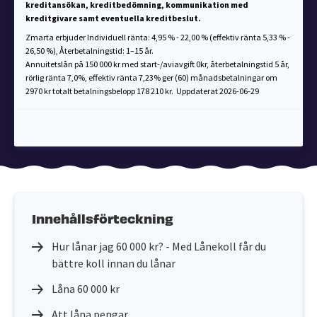
kreditansökan, kreditbedömning, kommunikation med
kreditgivare samt eventuella kreditbeslut.
Zmarta erbjuder Individuell ränta: 4,95 % - 22,00 % (effektiv ränta 5,33 % -
26,50 %), Återbetalningstid: 1–15 år.
Annuitetslån på 150 000 kr med start-/aviavgift 0kr, återbetalningstid 5 år,
rörlig ränta 7,0%, effektiv ränta 7,23% ger (60) månadsbetalningar om
2970 kr totalt betalningsbelopp 178 210 kr. Uppdaterat 2026-06-29
Innehållsförteckning
Hur lånar jag 60 000 kr? - Med Lånekoll får du
bättre koll innan du lånar
Låna 60 000 kr
Att låna pengar