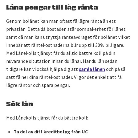
Låna pengar till låg ränta
Genom bolånet kan man oftast få lägre ränta än ett
privatlån. Detta då bostaden står som säkerhet för lånet
samt då man kan utnyttja ränteavdraget för bolånet vilket
innebär att räntekostnaderna blir upp till 30% billigare.
Med Lånekolls tjänsyt får du alltid bättre koll på din
nuvarande situtation innan du lånar. Har du lån sedan
tidigare kan vi också hjälpa dig att
samla lånen
och på så
sätt få ner dina räntekostnader. Vi gör det enkelt att få
lägre räntor och spara pengar.
Sök lån
Med Lånekolls tjänst får du bättre koll:
Ta del av ditt kreditbetyg från UC