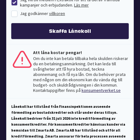
kampanjer och erbjudanden.
Läs mer
Jag godkänner
villkoren
Skaffa Lånekoll
Att låna kostar pengar!
Om du inte kan betala tillbaka hela skulden riskerar
du en betalningsanmärkning. Det kan leda till
svårigheter att få hyra bostad, teckna
abonnemang och få nya lån. Om du behöver prata
med någon om din ekonomi kan du vända dig till
budget- och skuldrådgivningen i din kommun.
Kontaktuppgifter finns på
konsumentverket.se
Lånekoll har tillstånd från Finansinpektionen avseende
förmedling av bostadskrediter och står under deras tillsyn.
Lånekoll bedriver från 31 juli 2026 inte kreditförmedling av
konsumentkrediter. För konsumentkrediter hänvisas kunder via
hemsidan till Zmarta AB. Zmarta AB har tillstånd och utför all
kreditförmedling. Zmarta ansvarar för hela processen avseende