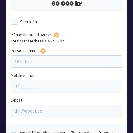
Samla lån
Månadskostnad:
697
kr
Totalt att återbetala:
83 598
kr
Personnummer
Mobilnummer
E-post
Jag vill bli medlem i Extrakoll för att ta del av framtida