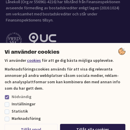
Lånekoll (Org.nr 556961-4216) har tillstånd från Finansinspektionen
avseende förmedling av bostadskrediter enligt lagen (2016:1024)
om verksamhet med bostadskrediter och står under
Finansinspektionens tillsyn.
Vi använder cookies
Vi använder
cookies
för att ge dig bästa möjliga upplevelse.
Marknadsföringscookies används för att visa dig relevanta
annonser på andra webbplatser såsom sociala medier, reklam-
och analysplattformar som kan kombinera den med annan info
Cookies
som du har gett dem.
Nödvändig
Sitemap
Inställningar
Statistik
© Lånekoll 2026
Marknadsföring
Tillåt urval
Tillåt alla cookies