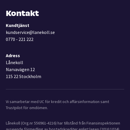
Kontakt
Kundtjänst
kundservice@lanekoll.se
0770 - 221 222
Adress
Lånekoll
Narvavägen 12
115 22 Stockholm
Vi samarbetar med UC för kredit och affärsinformation samt
Trustpilot för omdömen.
Lånekoll (Org.nr 556961-4216) har tillstånd från Finansinspektionen
avseende förmedling av bostadskrediter enligt lagen (2016:1024)