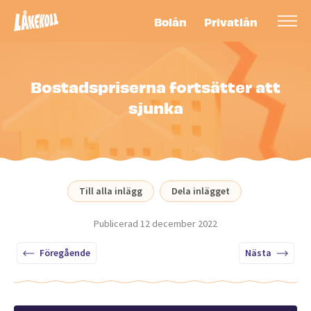
Bolån
Privatlån
Bostadspriserna fortsätter att
sjunka
Till alla inlägg
Dela inlägget
Publicerad
12 december 2022
Föregående
Nästa