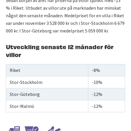
Sedan början av året har priserna på villor sjunkit med -13
% i Riket. Utbudet av villor ute på marknaden har minskat
något den senaste månaden. Medelpriset för en villa i Riket
var under november 3 528 000 kr och i Stor-Stockholm 6 679
000 kr. I Stor-Göteborg var medelpriset 5 059 000 kr.
Utveckling senaste 12 månader för
villor
Riket
-8%
Stor-Stockholm
-10%
Stor-Göteborg
-12%
Stor-Malmö
-12%