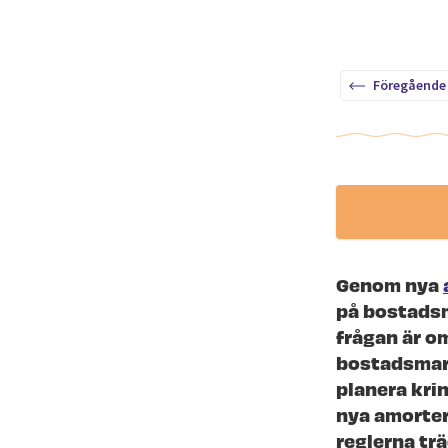
Föregående
Genom nya
på bostadsm
frågan är o
bostadsmark
planera kri
nya amorter
reglerna trä