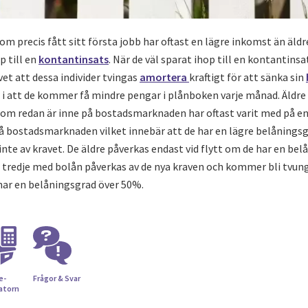
m precis fått sitt första jobb har oftast en lägre inkomst än äldr
p till en
kontantinsats
. När de väl sparat ihop till en kontantins
t att dessa individer tvingas
amortera
kraftigt för att sänka sin
r i att de kommer få mindre pengar i plånboken varje månad. Äldr
om redan är inne på bostadsmarknaden har oftast varit med på en
på bostadsmarknaden vilket innebär att de har en lägre belånings
inte av kravet. De äldre påverkas endast vid flytt om de har en be
r tredje med bolån påverkas av de nya kraven och kommer bli tvun
har en belåningsgrad över 50%.
e­
Frågor & Svar
latorn