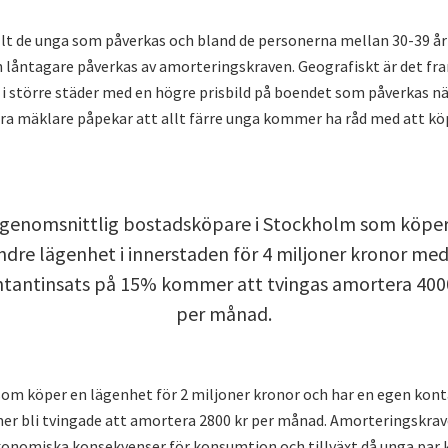
llt de unga som påverkas och bland de personerna mellan 30-39 år
 låntagare påverkas av amorteringskraven. Geografiskt är det fr
i större städer med en högre prisbild på boendet som påverkas nä
Flera mäklare påpekar att allt färre unga kommer ha råd med att kö
 genomsnittlig bostadsköpare i Stockholm som köper
ndre lägenhet i innerstaden för 4 miljoner kronor med
tantinsats på 15% kommer att tvingas amortera 400
per månad.
som köper en lägenhet för 2 miljoner kronor och har en egen kont
er bli tvingade att amortera 2800 kr per månad. Amorteringskrav
onomiska konsekvenser för konsumtion och tillväxt då unga pa