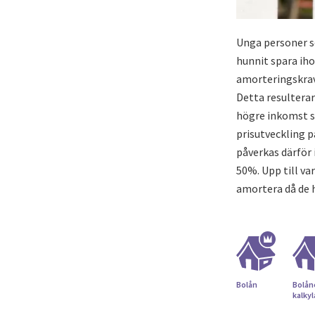
Unga personer so
hunnit spara iho
amorteringskrave
Detta resultera
högre inkomst s
prisutveckling 
påverkas därför 
50%. Upp till va
amortera då de 
Bolån
Bolån
kalky