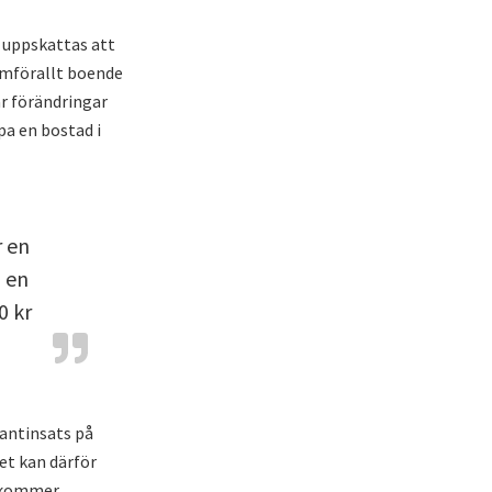
 uppskattas att
amförallt boende
r förändringar
pa en bostad i
 en
 en
0 kr
antinsats på
et kan därför
r kommer