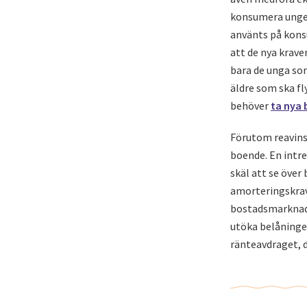
konsumera ungef
använts på kons
att de nya krave
bara de unga so
äldre som ska fl
behöver
ta nya 
Förutom reavinst
boende. En intre
skäl att se öve
amorteringskrav 
bostadsmarknade
utöka belåninge
ränteavdraget, d