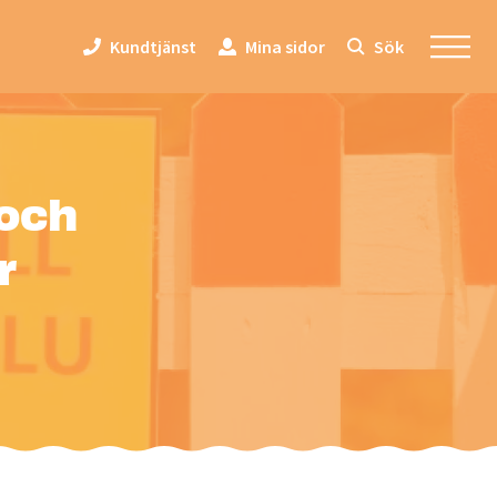
Kundtjänst
Mina sidor
Sök
 och
r