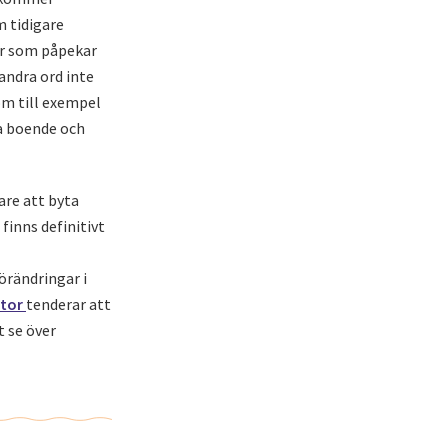
 tidigare
er som påpekar
 andra ord inte
om till exempel
ga boende och
are att byta
inns definitivt
örändringar i
ntor
tenderar att
 se över