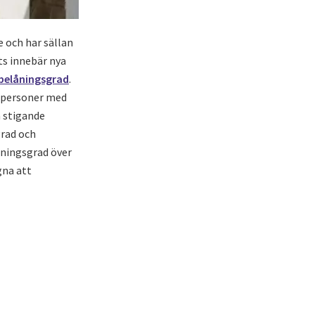
e och har sällan
ats innebär nya
belåningsgrad
.
e personer med
 stigande
grad och
låningsgrad över
gna att