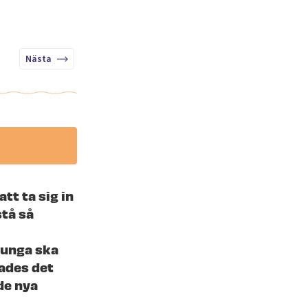
Nästa
att ta sig in
tå så
 unga ska
bades det
de nya