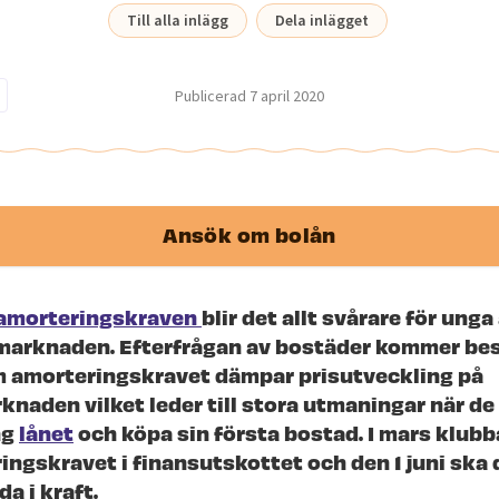
Till alla inlägg
Dela inlägget
Publicerad
7 april 2020
Ansök om bolån
amorteringskraven
blir det allt svårare för unga 
arknaden. Efterfrågan av bostäder kommer bes
m amorteringskravet dämpar prisutveckling på
naden vilket leder till stora utmaningar när de
ng
lånet
och köpa sin första bostad. I mars klub
ingskravet i finansutskottet och den 1 juni ska 
da i kraft.