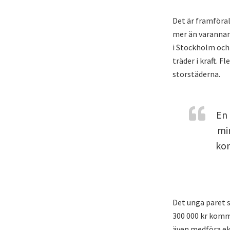
Det är framföra
mer än varannan
i Stockholm och 
träder i kraft. 
storstäderna.
En
mi
kon
Det unga paret 
300 000 kr komm
även medföra ek