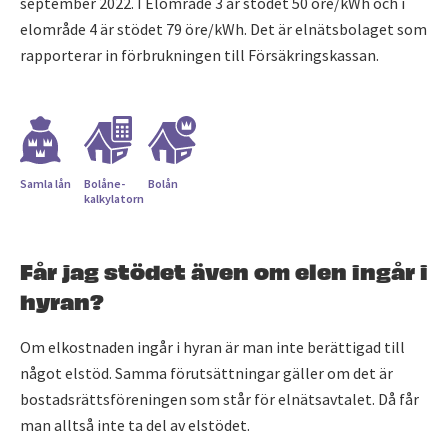
september 2022. I Elområde 3 är stödet 50 öre/kWh och i
elområde 4 är stödet 79 öre/kWh. Det är elnätsbolaget som
rapporterar in förbrukningen till Försäkringskassan.
Samla lån
Bolåne­
Bolån
kalkylatorn
Får jag stödet även om elen ingår i
hyran?
Om elkostnaden ingår i hyran är man inte berättigad till
något elstöd. Samma förutsättningar gäller om det är
bostadsrättsföreningen som står för elnätsavtalet. Då får
man alltså inte ta del av elstödet.