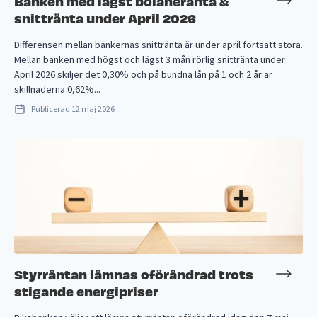
Banken med lägst bolåneränta &
snittränta under April 2026
Differensen mellan bankernas snittränta är under april fortsatt stora.
Mellan banken med högst och lägst 3 mån rörlig snittränta under
April 2026 skiljer det 0,30% och på bundna lån på 1 och 2 år är
skillnaderna 0,62%...
Publicerad
12 maj 2026
Styrräntan lämnas oförändrad trots
stigande energipriser