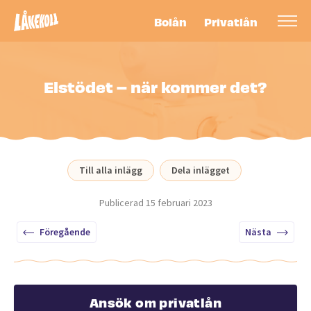
Bolån
Privatlån
Elstödet – när kommer det?
Till alla inlägg
Dela inlägget
Publicerad
15 februari 2023
Föregående
Nästa
Ansök om privatlån