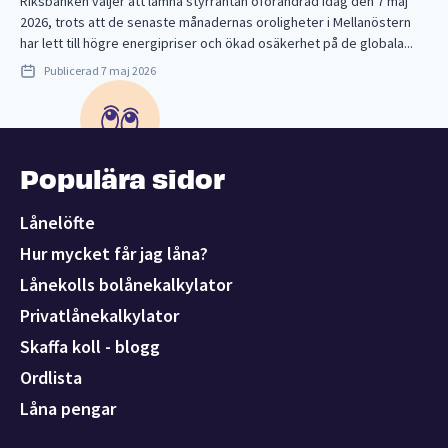
Riksbanken väljer att lämna styrräntan oförändrad idag den 7 maj
2026, trots att de senaste månadernas oroligheter i Mellanöstern
har lett till högre energipriser och ökad osäkerhet på de globala...
Publicerad
7 maj 2026
Populära sidor
Lånelöfte
Hur mycket får jag låna?
Lånekolls bolånekalkylator
Privatlånekalkylator
Skaffa koll - blogg
Ordlista
Låna pengar