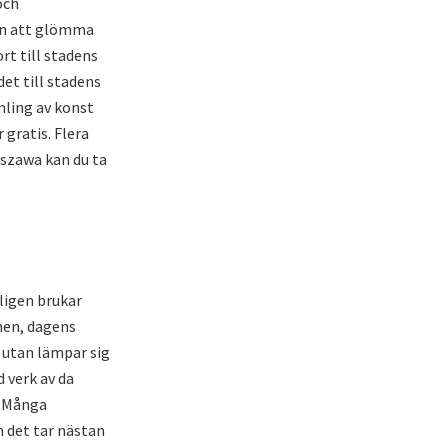
och
 en att glömma
rt till stadens
det till stadens
mling av konst
 gratis. Flera
rszawa kan du ta
ligen brukar
nen, dagens
, utan lämpar sig
 verk av da
. Många
n det tar nästan