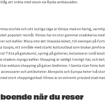
ihåg att ordna med visum via Ryska ambassaden.
mma storlek och sitt östliga läge är Vilnius med en härlig, varmh
mycket populärt resmål. Vilnius har en stor gammal stadskärna me
rer och kaféer. Missa inte det litauiska köket, till exempel på For
 Uzupis, ett område med starkt kulturutbud som brukar jämför
is! Titta på gatukonst, spring på gallerier, botanisera i små bout
v stadens mysiga kaféer. Shopping är väldigt trevligt här, och bety
ttar exklusiv shopping på gatan Gedimino. I Gamla stan finns but
 accessoarer och antikviteter. Akropolis och Europa heter två sto
med stort shoppingutbud. Vilnius är en extremt prisvärd stad me
t boende när du reser