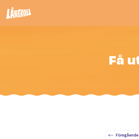
Få u
Föregående