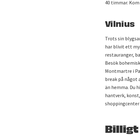
40 timmar. Kom 
Vilnius
Trots sin blygsa
har blivit ett 
restauranger, ba
Besök bohemiska
Montmartre i Par
break på något a
än hemma. Du hi
hantverk, konst,
shoppingcenter 
Billig