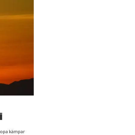
i
uropa kämpar