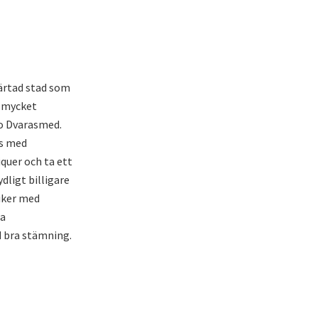
järtad stad som
d mycket
to Dvarasmed.
as med
iquer och ta ett
dligt billigare
iker med
ra
d bra stämning.