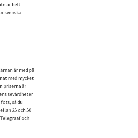
te är helt
ör svenska
kärnan är med på
annat med mycket
n priserna är
dens sevärdheter
 fots, så du
ellan 25 och 50
 Telegraaf och