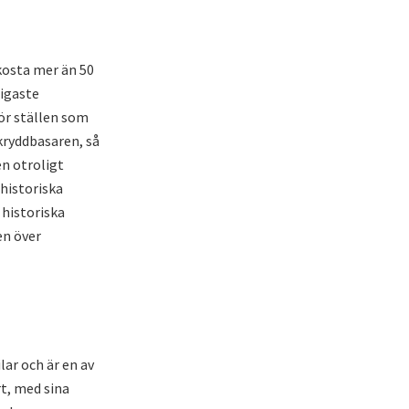
 kosta mer än 50
tigaste
för ställen som
kryddbasaren, så
en otroligt
 historiska
 historiska
en över
lar och är en av
t, med sina