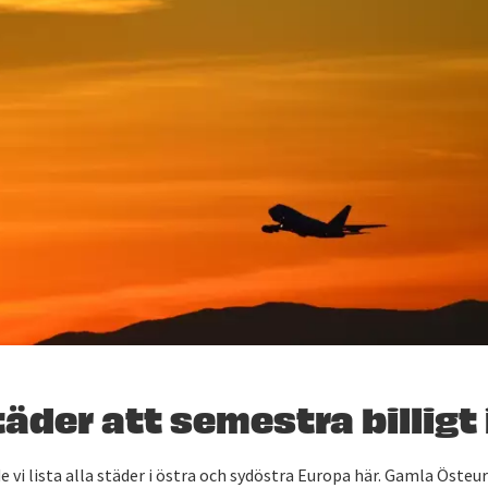
äder att semestra billigt 
 vi lista alla städer i östra och sydöstra Europa här. Gamla Öste