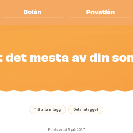
Bolån
Privatlån
t det mesta av din s
Till alla inlägg
Dela inlägget
Publicerad
5 juli 2017