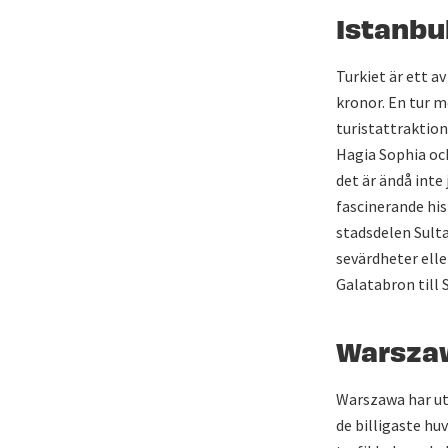
Istanbu
Turkiet är ett a
kronor. En tur m
turistattraktion
Hagia Sophia oc
det är ändå inte
fascinerande his
stadsdelen Sult
sevärdheter elle
Galatabron till 
Warsza
Warszawa har utv
de billigaste hu