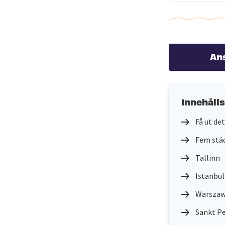
An
Innehåll
Få ut de
Fem städ
Tallinn
Istanbul
Warsza
Sankt P