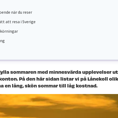
boende när du reser
ätt att resa i Sverige
rkörningar
ing
 fylla sommaren med minnesvärda upplevelser ut
onton. På den här sidan listar vi på Lånekoll oli
a en lång, skön sommar till låg kostnad.