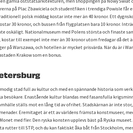
 den gamla öststatsarkitekturen, men shoppingen på Nowy Swiat 
erna på Plac Zbawiciela och studentfiken i trendiga Powisle får
 traditionell polsk middag kostar inte mer än 40 kronor. Ett dygnsko
kostar 30 kronor, och bussen från flygplatsen bara 10 kronor. Inträ
inte oskäligt. Nationalmuseum med Polens största och finaste sa
, kostar till exempel inte mer än 30 kronor utom fredagar då det är
ger på Warszawa, och hotellen är mycket prisvärda. När du är i Wa
astaden Krakow som en bonus.
etersburg
modig stad full av kultur och med en spännande historia som verk
a besökare. Enastående kultur blandas med fasansfulla krigsmin
amhälle ställs mot en lång tid av ofrihet. Stadskärnan är inte stor
menader. Eremitaget är ett av världens främsta konstmuseer, med
, Monet med fler. Den ryska konsten upplevs bäst på Ryska museet
ta rutter till STP, och du kan faktiskt åka båt från Stockholm, me