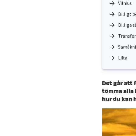
Vilnius
Billigt 
Billiga s
Transfe
Samåkn
Lifta
Det går att
tömma alla k
hur du kan h