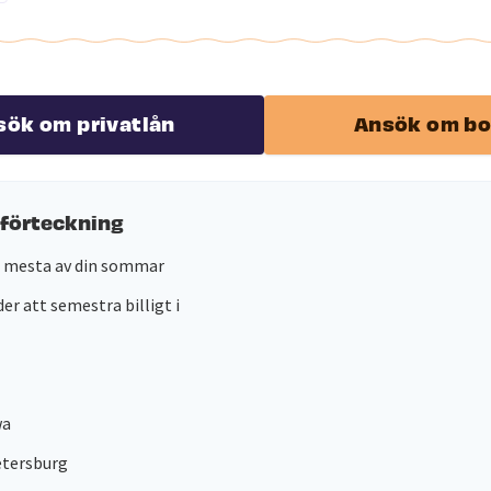
sök om privatlån
Ansök om bo
sförteckning
t mesta av din sommar
er att semestra billigt i
wa
etersburg