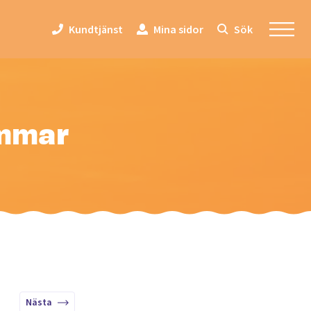
Kundtjänst
Mina sidor
Sök
ommar
Nästa