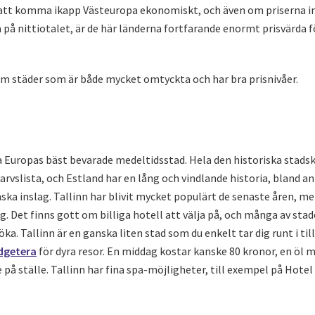
 att komma ikapp Västeuropa ekonomiskt, och även om priserna in
å nittiotalet, är de här länderna fortfarande enormt prisvärda f
fem städer som är både mycket omtyckta och har bra prisnivåer.
a Europas bäst bevarade medeltidsstad. Hela den historiska stads
rvslista, och Estland har en lång och vindlande historia, bland 
ska inslag. Tallinn har blivit mycket populärt de senaste åren, me
g. Det finns gott om billiga hotell att välja på, och många av sta
öka. Tallinn är en ganska liten stad som du enkelt tar dig runt i till
dgetera
för dyra resor. En middag kostar kanske 80 kronor, en öl m
på ställe. Tallinn har fina spa-möjligheter, till exempel på Hotel