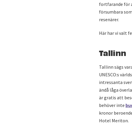
fortfarande för
försumbara som p
resenärer.
Här har vi valt 
Tallinn
Tallinn sägs var
UNESCO:s världsa
intressanta sven
ändå låga överla
är gratis att bes
behöver inte
bu
kronor beroende 
Hotel Meriton.