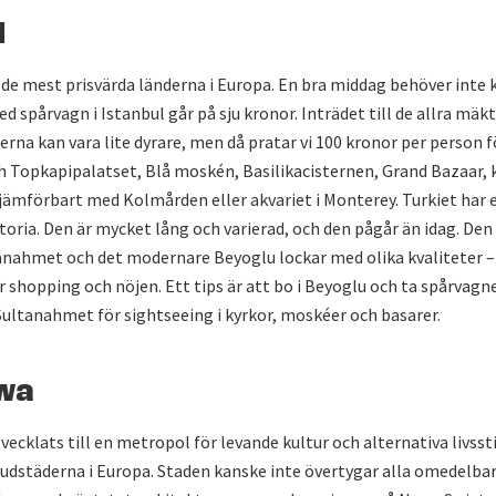
l
v de mest prisvärda länderna i Europa. En bra middag behöver inte
ed spårvagn i Istanbul går på sju kronor. Inträdet till de allra mäk
erna kan vara lite dyrare, men då pratar vi 100 kronor per person 
h Topkapipalatset, Blå moskén, Basilikacisternen, Grand Bazaar, 
 jämförbart med Kolmården eller akvariet i Monterey. Turkiet har 
toria. Den är mycket lång och varierad, och den pågår än idag. Den
anahmet och det modernare Beyoglu lockar med olika kvaliteter –
r shopping och nöjen. Ett tips är att bo i Beyoglu och ta spårvagn
Sultanahmet för sightseeing i kyrkor, moskéer och basarer.
wa
ecklats till en metropol för levande kultur och alternativa livssti
vudstäderna i Europa. Staden kanske inte övertygar alla omedelbar