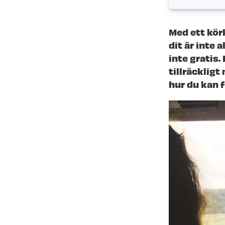
Med ett kör
dit är inte 
inte gratis.
tillräckligt
hur du kan f