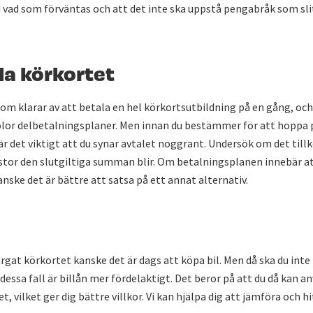
 vad som förväntas och att det inte ska uppstå pengabråk som sli
la körkortet
 som klarar av att betala en hel körkortsutbildning på en gång, och
lor delbetalningsplaner. Men innan du bestämmer för att hoppa 
är det viktigt att du synar avtalet noggrant. Undersök om det ti
 stor den slutgiltiga summan blir. Om betalningsplanen innebär at
nske det är bättre att satsa på ett annat alternativ.
ärgat körkortet kanske det är dags att köpa bil. Men då ska du inte 
i dessa fall är billån mer fördelaktigt. Det beror på att du då kan 
et, vilket ger dig bättre villkor. Vi kan hjälpa dig att jämföra och