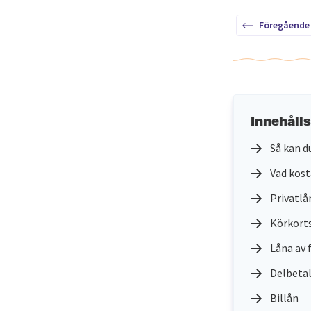
Föregående
Innehåll
Så kan d
Vad kost
Privatlå
Körkorts
Låna av 
Delbetal
Billån