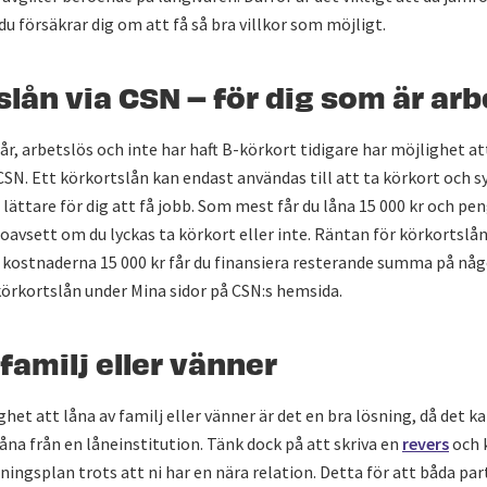
du försäkrar dig om att få så bra villkor som möjligt.
lån via CSN – för dig som är arb
år, arbetslös och inte har haft B-körkort tidigare har möjlighet 
CSN. Ett körkortslån kan endast användas till att ta körkort och s
i lättare för dig att få jobb. Som mest får du låna 15 000 kr och pe
 oavsett om du lyckas ta körkort eller inte. Räntan för körkortslån
 kostnaderna 15 000 kr får du finansiera resterande summa på någ
örkortslån under Mina sidor på CSN:s hemsida.
familj eller vänner
het att låna av familj eller vänner är det en bra lösning, då det ka
 låna från en låneinstitution. Tänk dock på att skriva en
revers
och 
ingsplan trots att ni har en nära relation. Detta för att båda par