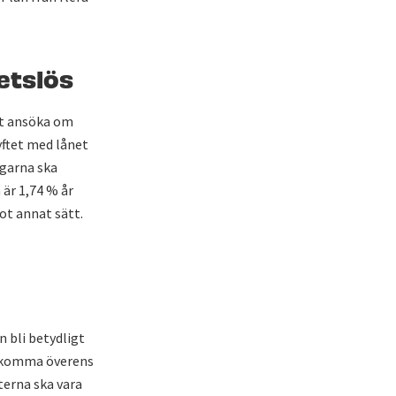
etslös
att ansöka om
yftet med lånet
ngarna ska
 är 1,74 % år
ot annat sätt.
n bli betydligt
komma överens
terna ska vara