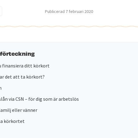
Publicerad
7 februari 2020
sförteckning
u finansiera ditt körkort
ar det att ta körkort?
n
lån via CSN – för dig som är arbetslös
familj eller vänner
a körkortet