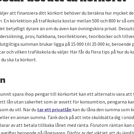
äljer att finansiera ditt körkort behöver du beräkna hur mycket 
n. En körlektion på trafikskola kostar mellan 500 och 800 kr så om
 det betydligt dyrare än om du även kan övningsköra privat. Dessu
dersökning, prov, halkbana, teorilektioner, teoriböcker och tillve
lutgiltiga summan brukar ligga på 15 000 till 25 000 kr, beroende
ar och vilken trafikskola du väljer. Här får du flera tips på hur du 
du ska ta körkort.
ån
unnit spara ihop pengar till körkortet kan ett alternativ vara att 
 ett lån utan säkerhet som är avsett för konsumtion, pengarna kan
som du vill. När du
tar ett privatlån
kan du låna den summa som k
eller en annan summa. Tänk dock på att inte skuldsätta dig i onöd
klarar av att betala tillbaka lånet med ränta. Förutom räntan kan
avgifter beroende på långivaren. Därför är det viktigt att du jämför