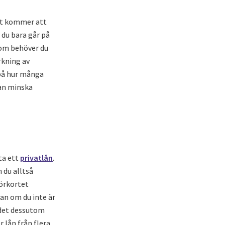
det kommer att
 du bara går på
tom behöver du
rkning av
 på hur många
kan minska
ta ett
privatlån
.
 du alltså
örkortet
an om du inte är
 det dessutom
 lån från flera