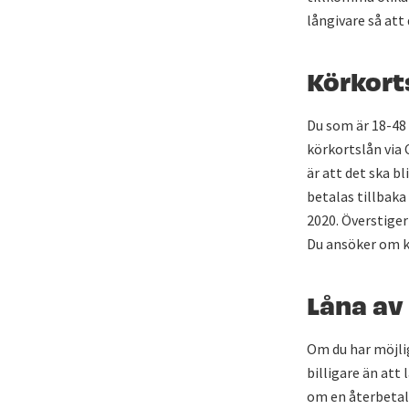
långivare så att 
Körkorts
Du som är 18-48 
körkortslån via 
är att det ska bl
betalas tillbaka
2020. Överstiger
Du ansöker om k
Låna av 
Om du har möjlig
billigare än att
om en återbetaln