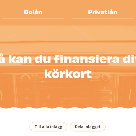
Bolån
Privatlån
å kan du finansiera di
körkort
Till alla inlägg
Dela inlägget