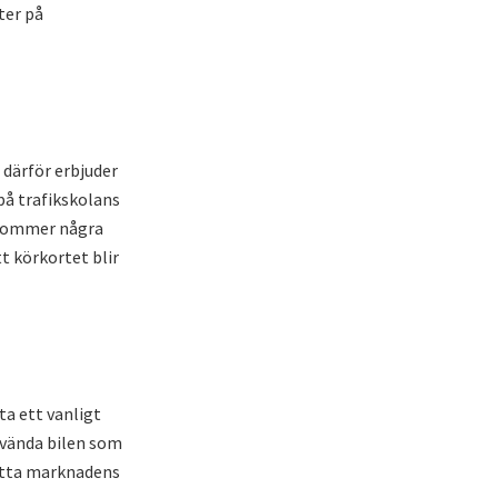
ter på
 därför erbjuder
på trafikskolans
llkommer några
t körkortet blir
ta ett vanligt
använda bilen som
 hitta marknadens