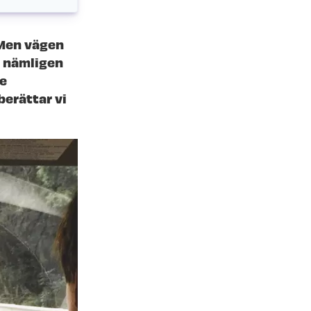
 Men vägen
r nämligen
te
berättar vi