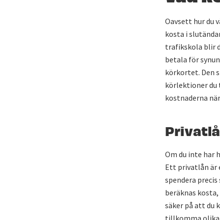
Oavsett hur du v
kosta i slutända
trafikskola blir
betala för synun
körkortet. Den s
körlektioner du t
kostnaderna när 
Privatl
Om du inte har h
Ett privatlån är
spendera precis 
beräknas kosta, 
säker på att du 
tillkomma olika 