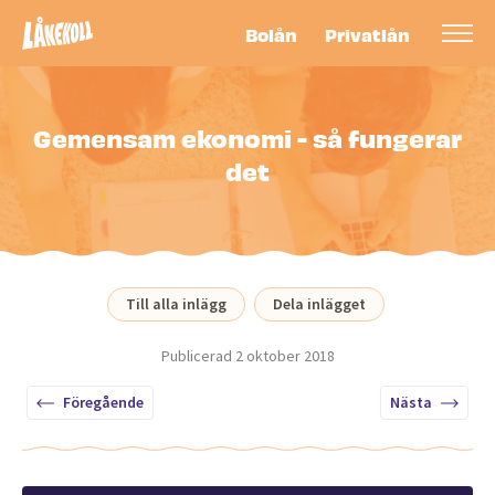
Bolån
Privatlån
Gemensam ekonomi - så fungerar
det
Till alla inlägg
Dela inlägget
Publicerad
2 oktober 2018
Föregående
Nästa