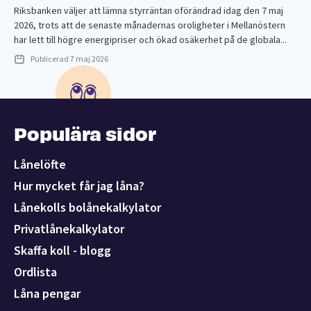
Riksbanken väljer att lämna styrräntan oförändrad idag den 7 maj
2026, trots att de senaste månadernas oroligheter i Mellanöstern
har lett till högre energipriser och ökad osäkerhet på de globala...
Publicerad
7 maj 2026
Populära sidor
Lånelöfte
Hur mycket får jag låna?
Lånekolls bolånekalkylator
Privatlånekalkylator
Skaffa koll - blogg
Ordlista
Låna pengar