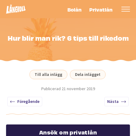
Bolån
Privatlån
Hur blir man rik? 6 tips till rikedom
Till alla inlägg
Dela inlägget
Publicerad
21 november 2019
Föregående
Nästa
Ansök om privatlån