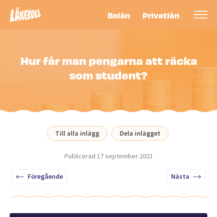
Bolån
Privatlån
Hur får man pengarna att räcka
som student?
Till alla inlägg
Dela inlägget
Publicerad
17 september 2021
Föregående
Nästa