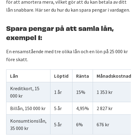
för att amortera mera, vilket gör att du kan betala av ditt
lån snabbare. Här ser du hur du kan spara pengar i vardagen.
Spara pengar på att samla lån,
exempel 1:
En ensamstående med tre olika lån och en lön på 25 000 kr
före skatt.
Lån
Löptid
Ränta
Månadskostnad
Kreditkort, 15
1 år
15%
1 353 kr
000 kr
Billån, 150 000 kr
5 år
4,95%
2 827 kr
Konsumtionslån,
5 år
6%
676 kr
35 000 kr