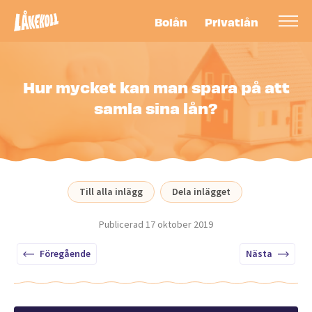
Bolån
Privatlån
Hur mycket kan man spara på att
samla sina lån?
Till alla inlägg
Dela inlägget
Publicerad
17 oktober 2019
Föregående
Nästa