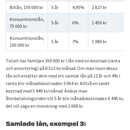
Billån, 150 000 kr
5 år
4,95%
2 827 kr
Konsumtionslån,
5 år
6%
1 450 kr
75 000 kr
Konsumtionslån,
5 år
7%
1 980 kr
100 000 kr
Totalt har familjen 350 000 kr i lån med en kostnad (ränta
och amortering) på 8 513 kr/månad. Om man löser dessa
lån och ersätter dem med ett samlat lån på 12 år och 4% i
ränta blir månadskostnaden 3 064 kr. Alltså en sänkt
kostnad med 5 449 kr/månad. Ändrar man
återbetalningstiden till 5 år blir månadskostnaden 6 445 kr,
det vill säga en minskning med 2 068 kr.
Samlade lån, exempel 3: