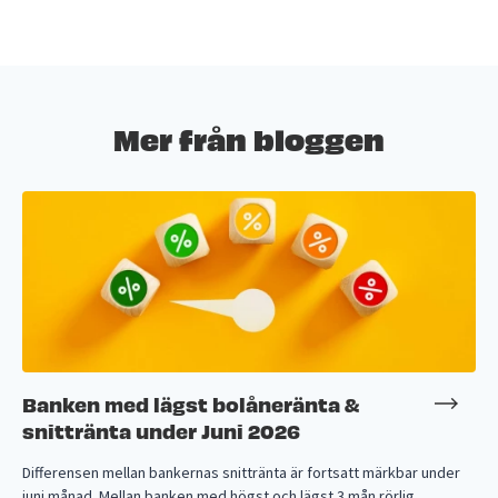
Mer från bloggen
Banken med lägst bolåneränta &
snittränta under Juni 2026
Differensen mellan bankernas snittränta är fortsatt märkbar under
juni månad. Mellan banken med högst och lägst 3 mån rörlig