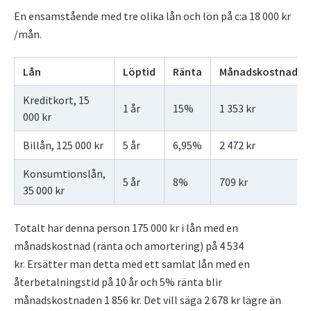
En ensamstående med tre olika lån och lön på c:a 18 000 kr
/mån.
Lån
Löptid
Ränta
Månadskostnad
Kreditkort, 15
1 år
15%
1 353 kr
000 kr
Billån, 125 000 kr
5 år
6,95%
2 472 kr
Konsumtionslån,
5 år
8%
709 kr
35 000 kr
Totalt har denna person 175 000 kr i lån med en
månadskostnad (ränta och amortering) på 4 534
kr. Ersätter man detta med ett samlat lån med en
återbetalningstid på 10 år och 5% ränta blir
månadskostnaden 1 856 kr. Det vill säga 2 678 kr lägre än