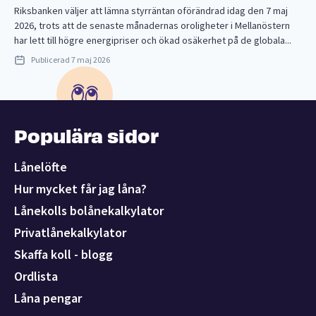
Riksbanken väljer att lämna styrräntan oförändrad idag den 7 maj
2026, trots att de senaste månadernas oroligheter i Mellanöstern
har lett till högre energipriser och ökad osäkerhet på de globala...
Publicerad
7 maj 2026
Populära sidor
Lånelöfte
Hur mycket får jag låna?
Lånekolls bolånekalkylator
Privatlånekalkylator
Skaffa koll - blogg
Ordlista
Låna pengar