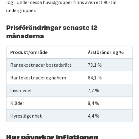
logi. Under dessa huvudgrupper finns även ett 90-tal
undergrupper.
Prisförändringar senaste 12
månaderna
Produkt/område
Årsförändring %
Räntekostnader bostadsrätt
73,1 %
Räntekostnader egnahem
64,1 %
Livsmedel
7,7 %
Kläder
8,4 %
Hyreslägenhet
4,4 %
Hur påverkar inflationen