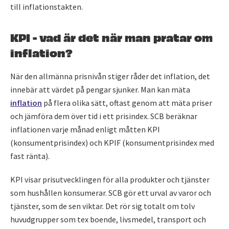
till inflationstakten.
KPI - vad är det när man pratar om
inflation?
När den allmänna prisnivån stiger råder det inflation, det
innebär att värdet på pengar sjunker. Man kan mäta
inflation
på flera olika sätt, oftast genom att mäta priser
och jämföra dem över tid i ett prisindex. SCB beräknar
inflationen varje månad enligt måtten KPI
(konsumentprisindex) och KPIF (konsumentprisindex med
fast ränta).
KPI visar prisutvecklingen för alla produkter och tjänster
som hushållen konsumerar. SCB gör ett urval av varor och
tjänster, som de sen viktar. Det rör sig totalt om tolv
huvudgrupper som tex boende, livsmedel, transport och