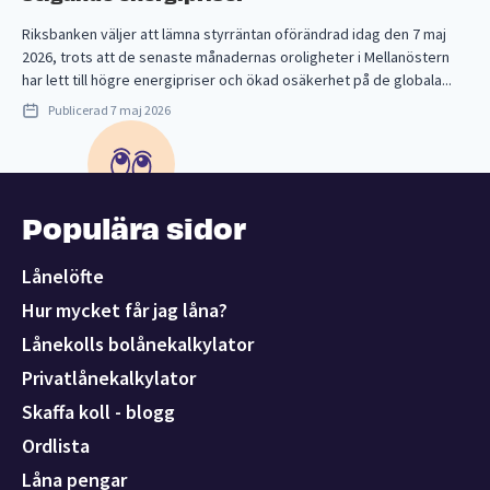
Riksbanken väljer att lämna styrräntan oförändrad idag den 7 maj
2026, trots att de senaste månadernas oroligheter i Mellanöstern
har lett till högre energipriser och ökad osäkerhet på de globala...
Publicerad
7 maj 2026
Populära sidor
Lånelöfte
Hur mycket får jag låna?
Lånekolls bolånekalkylator
Privatlånekalkylator
Skaffa koll - blogg
Ordlista
Låna pengar