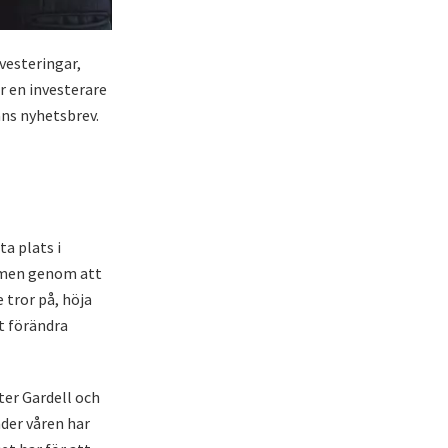
nvesteringar,
r en investerare
ans nyhetsbrev.
ta plats i
, men genom att
 tror på, höja
t förändra
ter Gardell och
nder våren har