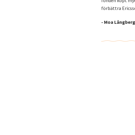
fonden köpt myck
förbättra Ericss
- Moa Långberg