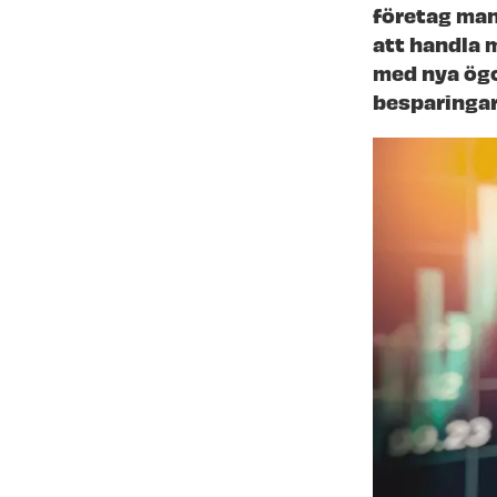
företag man
att handla 
med nya ögo
besparingar