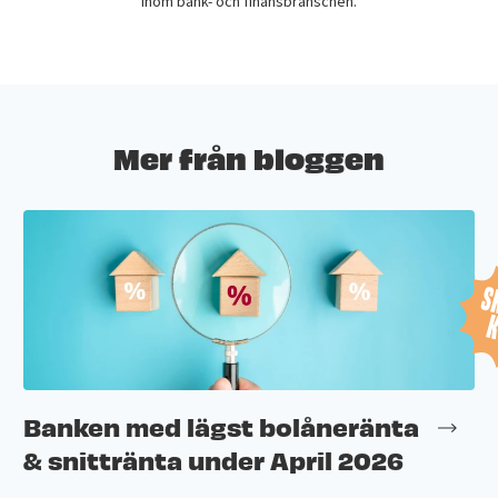
inom bank- och finansbranschen.
Mer från bloggen
Banken med lägst bolåneränta
& snittränta under April 2026