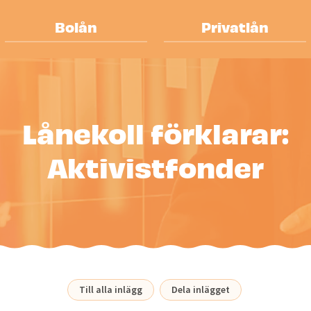
Bolån
Privatlån
Lånekoll förklarar:
Aktivistfonder
Till alla inlägg
Dela inlägget