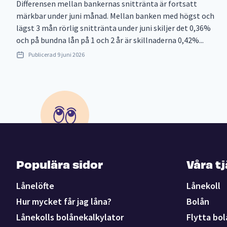
Differensen mellan bankernas snittränta är fortsatt
märkbar under juni månad. Mellan banken med högst och
lägst 3 mån rörlig snittränta under juni skiljer det 0,36%
och på bundna lån på 1 och 2 år är skillnaderna 0,42%...
Publicerad
9 juni 2026
Populära sidor
Våra t
Lånelöfte
Lånekoll
Hur mycket får jag låna?
Bolån
Lånekolls bolånekalkylator
Flytta bol