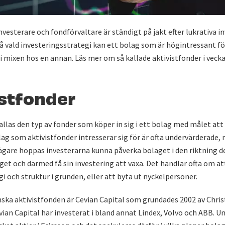
nvesterare och fondförvaltare är ständigt på jakt efter lukrativa i
 vald investeringsstrategi kan ett bolag som är högintressant fö
n i mixen hos en annan. Läs mer om så kallade aktivistfonder i veck
istfonder
allas den typ av fonder som köper in sig i ett bolag med målet att 
lag som aktivistfonder intresserar sig för är ofta undervärderade
a ägare hoppas investerarna kunna påverka bolaget i den riktning de
get och därmed få sin investering att växa. Det handlar ofta om at
i och struktur i grunden, eller att byta ut nyckelpersoner.
ska aktivistfonden är Cevian Capital som grundades 2002 av Chris
vian Capital har investerat i bland annat Lindex, Volvo och ABB. U