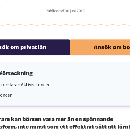
Publicerad
30 juni 2017
sök om privatlån
Ansök om bo
sförteckning
 förklarar: Aktivistfonder
fonder
are kan börsen vara mer än en spännande
form, inte minst som ett effektivt sätt att lära