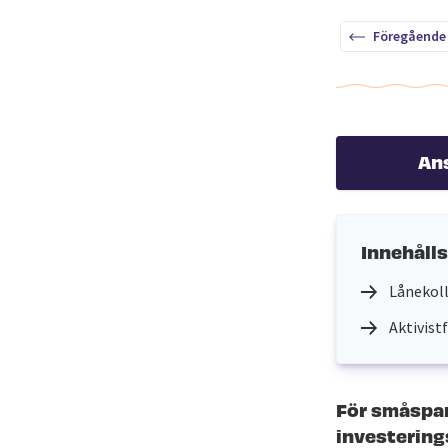
Föregående
An
Innehåll
Lånekoll
Aktivist
För småspar
investerings