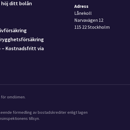
höj ditt bolån
Adress
Lånekoll
Narvavägen 12
115 22 Stockholm
ivförsäkring
Trygghetsförsäkring
p – Kostnadsfritt via
ot för omdömen.
avseende förmedling av bostadskrediter enligt lagen
sinspektionens tillsyn.