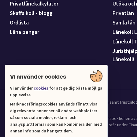
Privatlånekalkylator
Utöka och 
Skaffa koll - blogg
Privatlån
Ordlista
Samla lån
Låna pengar
Lånekoll L
Lånekoll 
Juristhjäl
Lånekoll!
Vi använder cookies
Vi använder
cookies
för att ge dig bästa möjliga
upplevelse.
Vi samarbetar med UC för kredit och affärsinformation samt Trustpil
Marknadsföringscookies används för att visa
dig relevanta annonser på andra webbplatser
såsom sociala medier, reklam- och
Lånekoll (Org.nr 556961-4216) har tillstånd från Finansinspektionen 
analysplattformar som kan kombinera den med
(2016:1024) om verksamhet med bostadskrediter och står under Finan
annan info som du har gett dem.