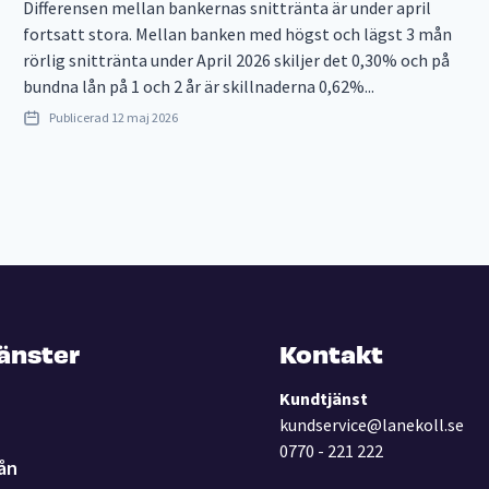
Differensen mellan bankernas snittränta är under april
fortsatt stora. Mellan banken med högst och lägst 3 mån
rörlig snittränta under April 2026 skiljer det 0,30% och på
bundna lån på 1 och 2 år är skillnaderna 0,62%...
Publicerad
12 maj 2026
jänster
Kontakt
Kundtjänst
kundservice@lanekoll.se
0770 - 221 222
ån