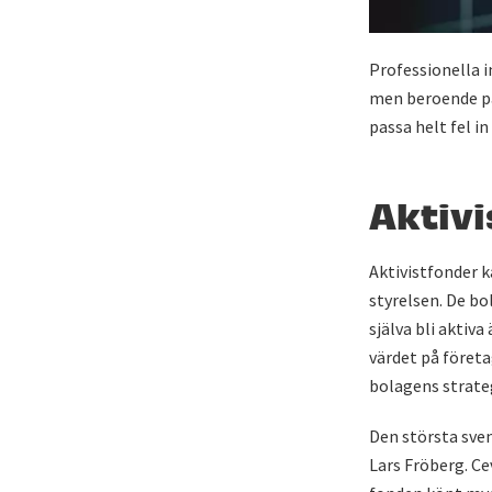
Professionella i
men beroende på
passa helt fel i
Aktiv
Aktivistfonder k
styrelsen. De bo
själva bli aktiv
värdet på företa
bolagens strateg
Den största sven
Lars Fröberg. Ce