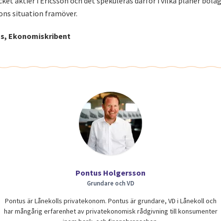
et aktier i Ericsson och det spekuleras därför i vilka planer bolag
ons situation framöver.
s, Ekonomiskribent
Pontus Holgersson
Grundare och VD
Pontus är Lånekolls privatekonom. Pontus är grundare, VD i Lånekoll och
har mångårig erfarenhet av privatekonomisk rådgivning till konsumenter