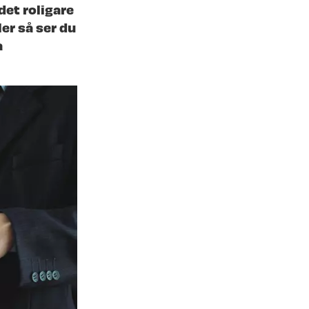
det roligare
er så ser du
a