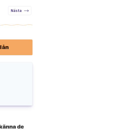
Nästa
lån
 känna de