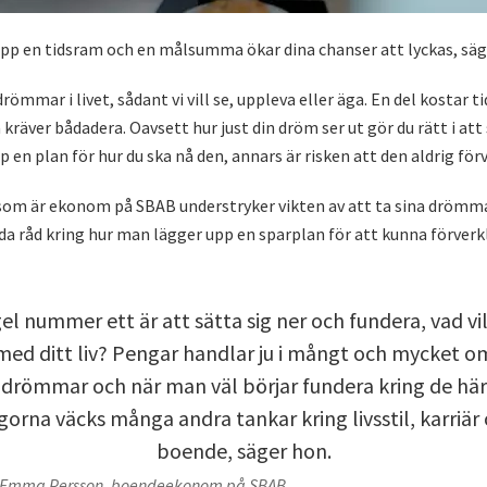
upp en tidsram och en målsumma ökar dina chanser att lyckas, säg
 drömmar i livet, sådant vi vill se, uppleva eller äga. En del kostar t
 kräver bådadera. Oavsett hur just din dröm ser ut gör du rätt i at
 en plan för hur du ska nå den, annars är risken att den aldrig förv
m är ekonom på SBAB understryker vikten av att ta sina drömmar
da råd kring hur man lägger upp en sparplan för att kunna förverk
el nummer ett är att sätta sig ner och fundera, vad vil
med ditt liv? Pengar handlar ju i mångt och mycket o
drömmar och när man väl börjar fundera kring de här
gorna väcks många andra tankar kring livsstil, karriär
boende, säger hon.
Emma Persson, boendeekonom på SBAB.