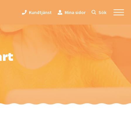
Kundtjänst
Mina sidor
Sök
art