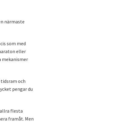
den närmaste
recis som med
araton eller
ma mekanismer
– tidsram och
mycket pengar du
allra flesta
anera framåt. Men