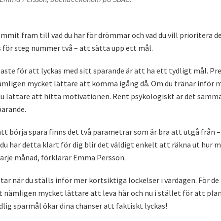
ommit fram till vad du har för drömmar och vad du vill prioritera 
s för steg nummer två – att sätta upp ett mål.
igaste för att lyckas med sitt sparande är att ha ett tydligt mål. P
nämligen mycket lättare att komma igång då. Om du tränar inför m
du lättare att hitta motivationen. Rent psykologiskt är det sam
parande.
att börja spara finns det två parametrar som är bra att utgå från 
 har detta klart för dig blir det väldigt enkelt att räkna ut hur 
varje månad, förklarar Emma Persson.
ar när du ställs inför mer kortsiktiga lockelser i vardagen. För de 
 nämligen mycket lättare att leva här och nu i stället för att pl
dlig sparmål ökar dina chanser att faktiskt lyckas!