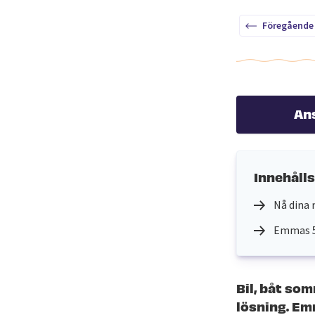
Föregående
An
Innehåll
Nå dina 
Emmas 5 
Bil, båt so
lösning. Em