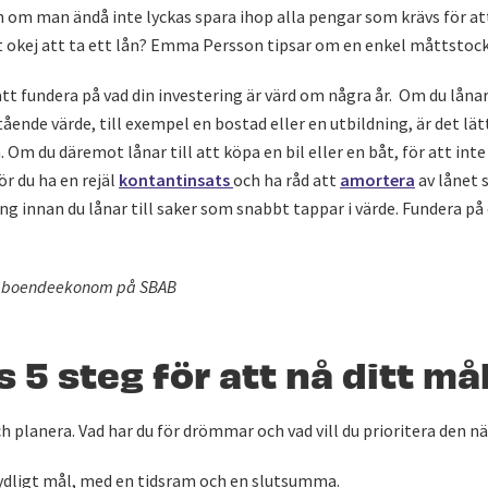
om man ändå inte lyckas spara ihop alla pengar som krävs för att
 okej att ta ett lån? Emma Persson tipsar om en enkel måttstock 
tt fundera på vad din investering är värd om några år. Om du lånar
ående värde, till exempel en bostad eller en utbildning, är det lät
. Om du däremot lånar till att köpa en bil eller en båt, för att int
r du ha en rejäl
kontantinsats
och ha råd att
amortera
av lånet 
ång innan du lånar till saker som snabbt tappar i värde. Fundera p
, boendeekonom på SBAB
5 steg för att nå ditt mål
och planera. Vad har du för drömmar och vad vill du prioritera den 
tydligt mål, med en tidsram och en slutsumma.