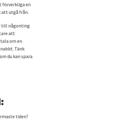
 förverkliga en
att utgå från.
 till någonting
tare att
e tala om en
snabbt. Tänk
å om du kan spara
:
närmaste tiden?