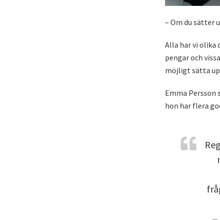
– Om du sätter 
Alla har vi olika
pengar och vissa
möjligt sätta upp
Emma Persson so
hon har flera go
Reg
frå
— 