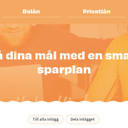
Bolån
Privatlån
 dina mål med en sm
sparplan
Till alla inlägg
Dela inlägget