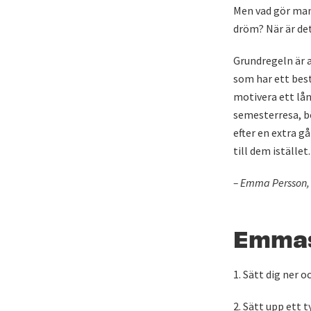
Men vad gör man 
dröm? När är det
Grundregeln är a
som har ett best
motivera ett lån
semesterresa, bö
efter en extra g
till dem istället.
– Emma Persson
Emmas 
1. Sätt dig ner 
2. Sätt upp ett 