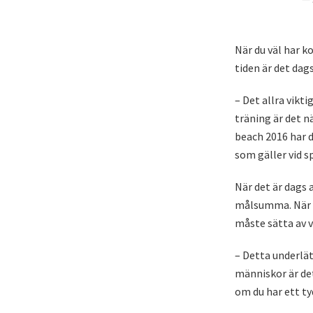
När du väl har k
tiden är det dag
– Det allra vikt
träning är det 
beach 2016 har 
som gäller vid s
När det är dags 
målsumma. När du
måste sätta av 
– Detta underlätt
människor är det
om du har ett ty