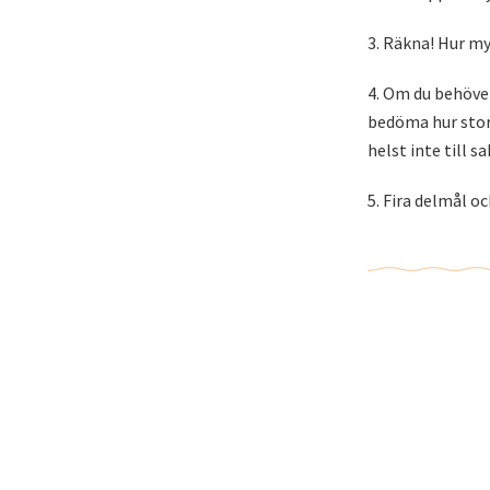
3. Räkna! Hur m
4. Om du behöv
bedöma hur stor 
helst inte till s
5. Fira delmål 