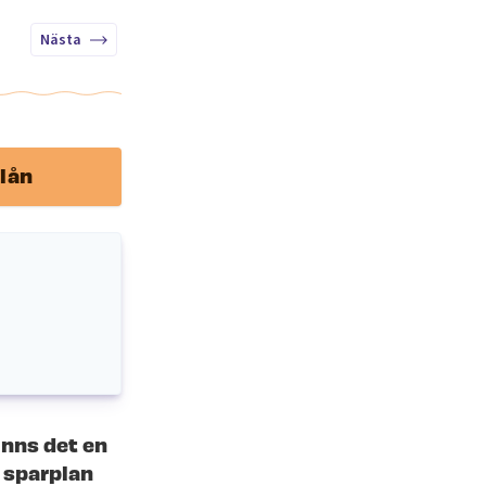
Nästa
lån
inns det en
 sparplan