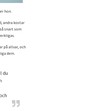
er hon.
id, andra kostar
t så snart som
erkligas.
 på allvar, och
liga dem.
l du
m
 och