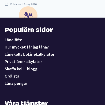
Publicerad
7 maj 2026
Populära sidor
Lånelöfte
Hur mycket får jag låna?
Lånekolls bolånekalkylator
Privatlånekalkylator
Skaffa koll - blogg
Ordlista
Låna pengar
Våra tjänster