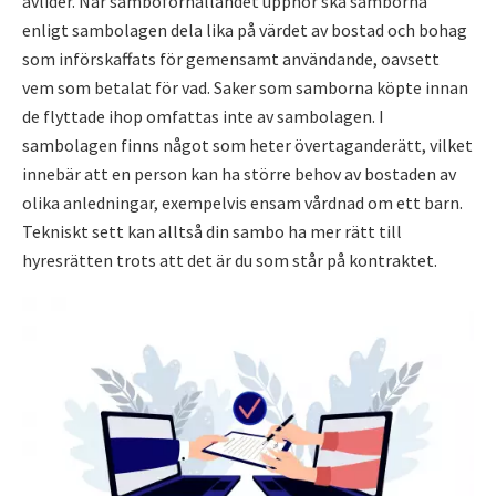
avlider. När samboförhållandet upphör ska samborna
enligt sambolagen dela lika på värdet av bostad och bohag
som införskaffats för gemensamt användande, oavsett
vem som betalat för vad. Saker som samborna köpte innan
de flyttade ihop omfattas inte av sambolagen. I
sambolagen finns något som heter övertaganderätt, vilket
innebär att en person kan ha större behov av bostaden av
olika anledningar, exempelvis ensam vårdnad om ett barn.
Tekniskt sett kan alltså din sambo ha mer rätt till
hyresrätten trots att det är du som står på kontraktet.