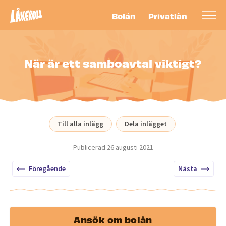
Bolån
Privatlån
När är ett samboavtal viktigt?
Till alla inlägg
Dela inlägget
Publicerad
26 augusti 2021
Föregående
Nästa
Ansök om bolån