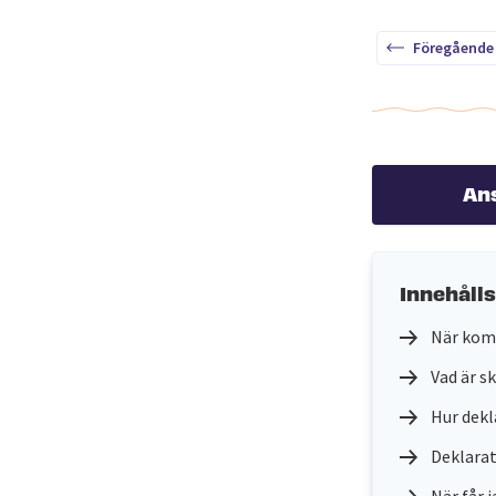
Föregående
An
Innehåll
När kom
Vad är s
Hur dekl
Deklarat