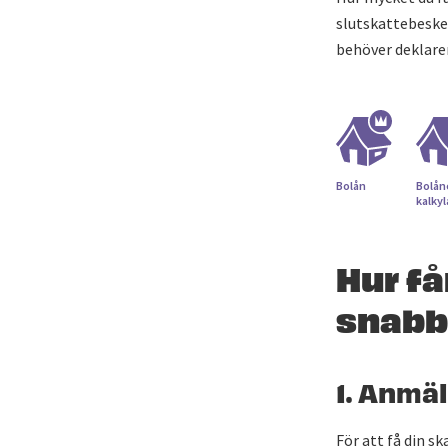
slutskattebeske
behöver deklarer
Bolån
Bolån
kalky
Hur få
snabb
1. Anmä
För att få din 