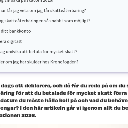
jag tillbaka på skatten 2026?
hur får jag veta om jag får skatteåterbäring?
jag skatteåterbäringen så snabbt som möjligt?
 ditt bankkonto
era digitalt
jag undvika att betala för mycket skatt?
er om jag har skulder hos Kronofogden?
 dags att deklarera, och då får du reda på om du 
äring för att du betalade för mycket skatt förra
a datum du måste hålla koll på och vad du behöve
pengar? I den här artikeln går vi igenom allt du 
rationen 2026.