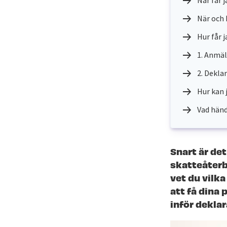
När får 
När och 
Hur får 
1. Anmäl
2. Deklar
Hur kan 
Vad händ
Snart är det
skatteåterb
vet du vilk
att få dina 
inför dekla