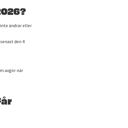
 2026?
inte ändrar eller
 senast den 4
om avgör när
får