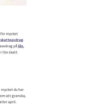
 för mycket
m
skatteavdrag
.
teavdrag på
lån
,
 lite skatt
r mycket du har
nom att granska,
ller april.