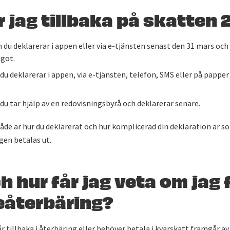
r jag tillbaka på skatten
du deklarerar i appen eller via e-tjänsten senast den 31 mars och 
ågot.
u deklarerar i appen, via e-tjänsten, telefon, SMS eller på papper
du tar hjälp av en redovisningsbyrå och deklarerar senare.
åde är hur du deklarerat och hur komplicerad din deklaration är s
gen betalas ut.
h hur får jag veta om jag 
eåterbäring?
r tillbaka i återbäring eller behöver betala i kvarskatt framgår av