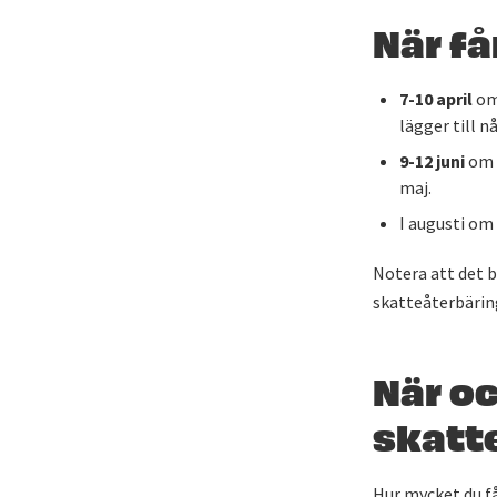
När få
7-10 april
om 
lägger till n
9-12 juni
om d
maj.
I augusti om 
Notera att det b
skatteåterbärin
När oc
skatt
Hur mycket du få