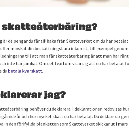
r skatteåterbäring?
 är de pengar du får tillbaka från Skatteverket om du har betalat
 eller minskat din beskattningsbara inkomst, till exempel geno
ledningarna till att man får skatteåterbäring är att man har rän
h inte har jämkat. Om det tvärtom visar sig att du har betalat för
e du
betala kvarskatt
.
klarerar jag?
katteåterbäring behöver du deklarera. I deklarationen redovisas hu
egående år och hur mycket skatt du har betalat. Du deklarerar ge
ka in den förifyllda blanketten som Skatteverket skickar ut i mars e