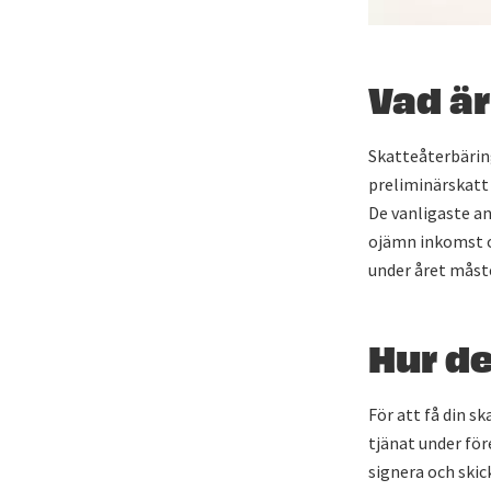
Vad ä
Skatteåterbäring
preliminärskatt
De vanligaste an
ojämn inkomst oc
under året måst
Hur de
För att få din s
tjänat under för
signera och skic