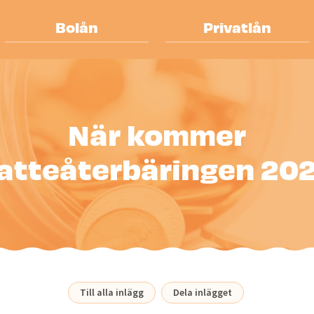
Bolån
Privatlån
När kommer
atteåterbäringen 20
Till alla inlägg
Dela inlägget