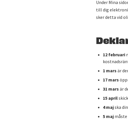
Under Mina sido
till dig elektro
sker detta vid o
Deklar
12 februari
m
kostnadsrän
1 mars
är den
17 mars
öppn
31 mars
är d
15 april
skick
4 maj
ska din
5 maj
måste k