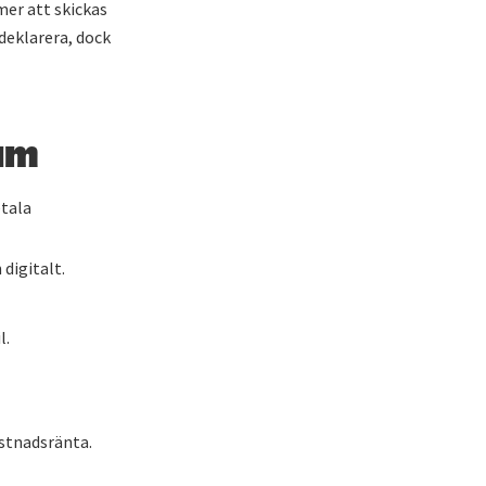
er att skickas
 deklarera, dock
um
etala
 digitalt.
l.
ostnadsränta.