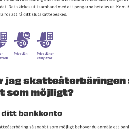
det. Det skickas ut i samband med att pengarna betalas ut. Kom i
a för att få ditt slutskattebesked.
e­
Privatlån
Privatlåne­
latorn
kalkylator
r jag skatteåterbäringen
t som möjligt?
l ditt bankkonto
skatteåterbäring så snabbt som möjligt behöver du anmäla ett b