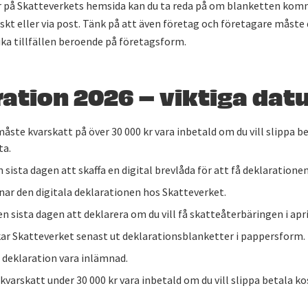
r på Skatteverkets hemsida kan du ta reda på om blanketten komm
niskt eller via post. Tänk på att även företag och företagare måste
lika tillfällen beroende på företagsform.
ation 2026 – viktiga dat
åste kvarskatt på över 30 000 kr vara inbetald om du vill slippa b
ta.
 sista dagen att skaffa en digital brevlåda för att få deklarationen
ar den digitala deklarationen hos Skatteverket.
en sista dagen att deklarera om du vill få skatteåterbäringen i apri
ar Skatteverket senast ut deklarationsblanketter i pappersform.
 deklaration vara inlämnad.
varskatt under 30 000 kr vara inbetald om du vill slippa betala k