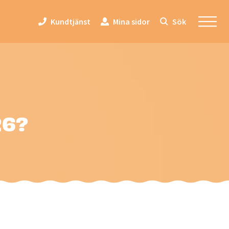
Kundtjänst
Mina sidor
Sök
26?