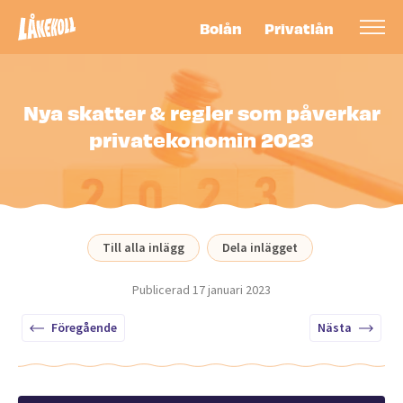
Bolån
Privatlån
Nya skatter & regler som påverkar
privatekonomin 2023
Till alla inlägg
Dela inlägget
Publicerad
17 januari 2023
Föregående
Nästa