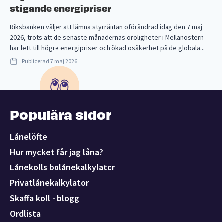
stigande energipriser
Riksbanken väljer att lämna styrräntan oförändrad idag den 7 maj
2026, trots att de senaste månadernas oroligheter i Mellanöstern
har lett till högre energipriser och ökad osäkerhet på de globala...
Publicerad
7 maj 2026
Populära sidor
Lånelöfte
Hur mycket får jag låna?
Lånekolls bolånekalkylator
Privatlånekalkylator
Skaffa koll - blogg
Ordlista