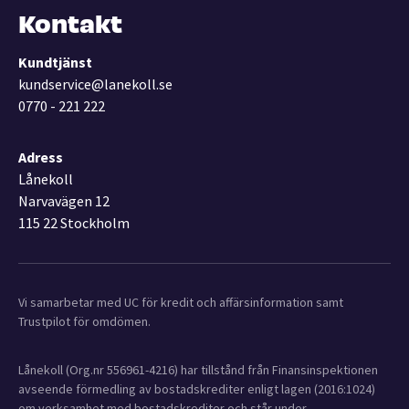
Kontakt
Kundtjänst
kundservice@lanekoll.se
0770 - 221 222
Adress
Lånekoll
Narvavägen 12
115 22 Stockholm
Vi samarbetar med UC för kredit och affärsinformation samt
Trustpilot för omdömen.
Lånekoll (Org.nr 556961-4216) har tillstånd från Finansinspektionen
avseende förmedling av bostadskrediter enligt lagen (2016:1024)
om verksamhet med bostadskrediter och står under