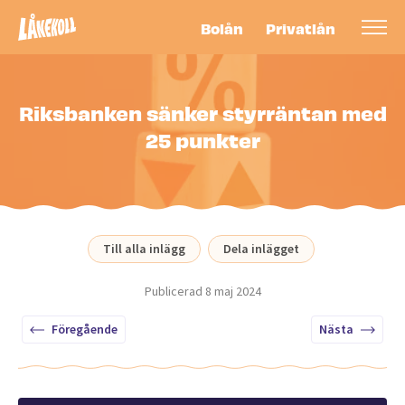
Bolån
Privatlån
Riksbanken sänker styrräntan med
25 punkter
Till alla inlägg
Dela inlägget
Publicerad
8 maj 2024
Föregående
Nästa