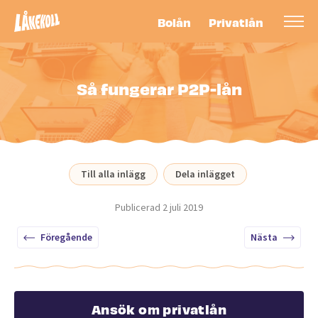
Bolån
Privatlån
Så fungerar P2P-lån
Till alla inlägg
Dela inlägget
Publicerad
2 juli 2019
Föregående
Nästa
Ansök om privatlån