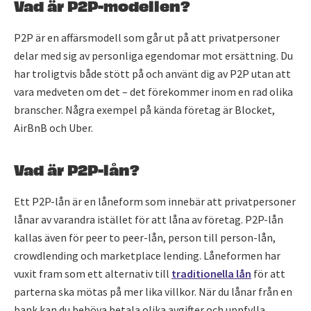
Vad är P2P-modellen?
P2P är en affärsmodell som går ut på att privatpersoner
delar med sig av personliga egendomar mot ersättning. Du
har troligtvis både stött på och använt dig av P2P utan att
vara medveten om det – det förekommer inom en rad olika
branscher. Några exempel på kända företag är Blocket,
AirBnB och Uber.
Vad är P2P-lån?
Ett P2P-lån är en låneform som innebär att privatpersoner
lånar av varandra istället för att låna av företag. P2P-lån
kallas även för peer to peer-lån, person till person-lån,
crowdlending och marketplace lending. Låneformen har
vuxit fram som ett alternativ till
traditionella lån
för att
parterna ska mötas på mer lika villkor. När du lånar från en
bank kan du behöva betala olika avgifter och uppfylla