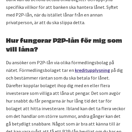
specifika villkor för att banken ska hantera lånet. Syftet
med P2P-lån, när du istället lånar från en annan
privatperson, är att du ska slippa detta.
Hur fungerar P2P-lån för mig som
vill låna?
Du ansöker om P2P-lån via olika förmedlingsbolag på
nätet. Förmedlingsbolaget tar en
kreditupplysning
på dig
och bestämmer räntan som du ska betala för lånet.
Därefter kopplar bolaget ihop dig med en eller flera
investerare som villiga att låna ut pengar. Det som avgör
hur snabbt du får pengarna är hur lång tid det tar för
bolaget att hitta investerare. Ibland kan det ta flera veckor
om det handlar om större summor, andra gånger kan det
gå betydligt snabbare. Något som är bra att känna till är
det kan vara svårt att få ett P2P-lån beviljat om du har en