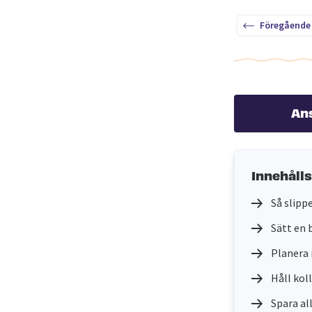
Föregående
An
Innehåll
Så slipp
Sätt en 
Planera
Håll kol
Spara al