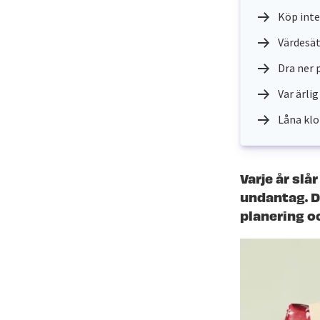
Köp inte
Värdesät
Dra ner 
Var ärli
Låna klo
Varje år slå
undantag. De
planering o