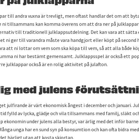
par till andra vuxna är trevligt, men oftast handlar det om att by
e ni tillsammans kan komma överens om att dra ner på julklapparn
rnativ till traditionell julklappsutdelning. Det kan vara att sätta
et ni ger till varandra måste vara handgjort eller köpt på second 
ara att ni lottar om vem som ska köpa till vem, så att alla både kö
 summa ni har bestämt gemensamt. Julklappsspel är också ett pop
e julklappar också är en rolig aktivitet på julafton.
lig med julens förutsättn
et julfirande är värt ekonomisk ångest i december och januari. Ju
 tid fylld av lycka, glädje och vila tillsammans med familj, släkt o
hop ekonomin under julens alla bestyr, var ärlig med det inför barne
Många unga har en sund syn på konsumtion och kan ofta bidra med 
det härligt utan att kosta skjortan.