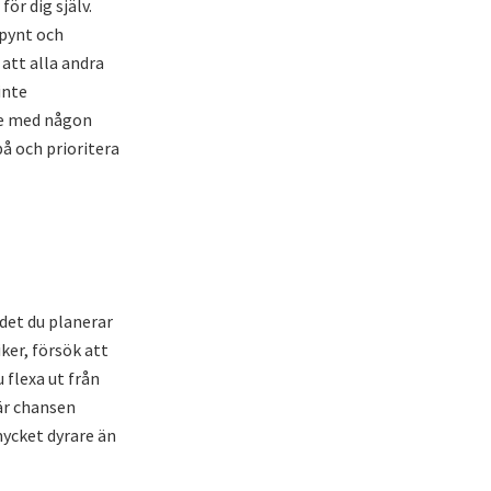
ör dig själv.
lpynt och
 att alla andra
inte
nte med någon
på och prioritera
 det du planerar
ker, försök att
 flexa ut från
 är chansen
mycket dyrare än