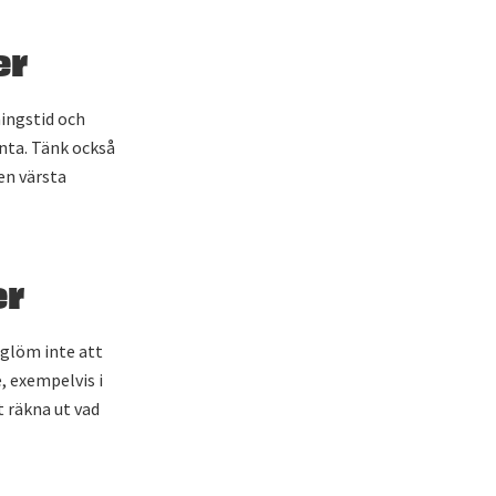
er
ningstid och
änta. Tänk också
den värsta
er
 glöm inte att
, exempelvis i
t räkna ut vad