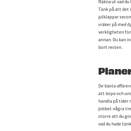
Räkna ut vad du 
Tänk på att det 
julklappar second
vräker på med dy
verkligheten för
annan. Du kan int
bort resten.
Plane
De bästa affärer
att köpa och und
handla på tider 
jobbet några timm
större att du gö
vad du hade tänk