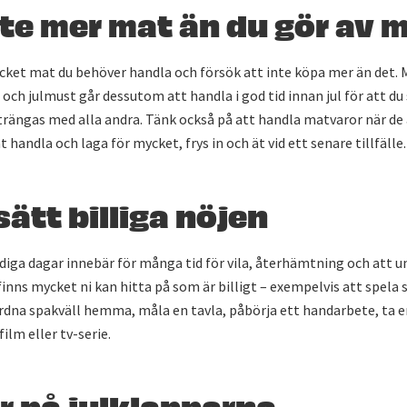
te mer mat än du gör av 
cket mat du behöver handla och försök att inte köpa mer än det. 
och julmust går dessutom att handla i god tid innan jul för att du 
trängas med alla andra. Tänk också på att handla matvaror när de
handla och laga för mycket, frys in och ät vid ett senare tillfälle.
ätt billiga nöjen
ediga dagar innebär för många tid för vila, återhämtning och att 
finns mycket ni kan hitta på som är billigt – exempelvis att spela 
ordna spakväll hemma, måla en tavla, påbörja ett handarbete, ta
film eller tv-serie.
r på julklapparna