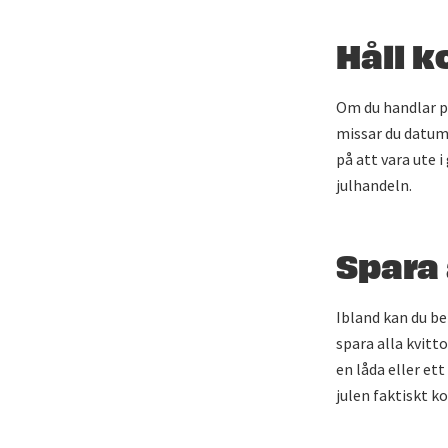
Håll k
Om du handlar på
missar du datume
på att vara ute i
julhandeln.
Spara 
Ibland kan du be
spara alla kvitt
en låda eller ett
julen faktiskt k