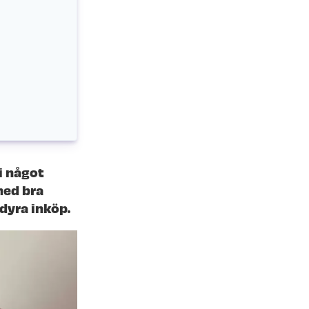
li något
med bra
dyra inköp.