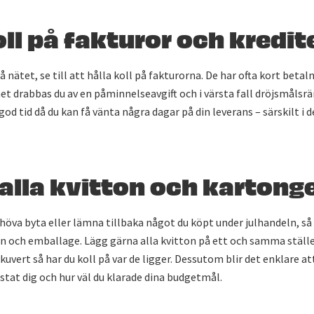
oll på fakturor och kredit
 nätet, se till att hålla koll på fakturorna. De har ofta kort betal
t drabbas du av en påminnelseavgift och i värsta fall dröjsmålsr
 god tid då du kan få vänta några dagar på din leverans – särskilt i 
alla kvitton och kartong
höva byta eller lämna tillbaka något du köpt under julhandeln, så
on och emballage. Lägg gärna alla kvitton på ett och samma ställe
 kuvert så har du koll på var de ligger. Dessutom blir det enklare at
ostat dig och hur väl du klarade dina budgetmål.