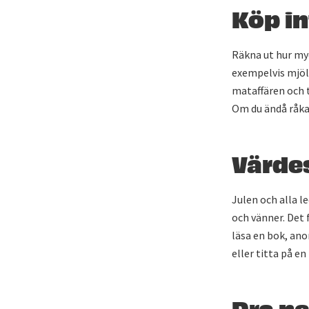
Köp in
Räkna ut hur my
exempelvis mjöl 
mataffären och 
Om du ändå råkat 
Värdes
Julen och alla l
och vänner. Det 
läsa en bok, an
eller titta på en 
Dra ne