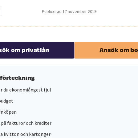
Publicerad
17 november 2019
sök om privatlån
Ansök om bo
sförteckning
er du ekonomiångest i jul
budget
 inköpen
l på fakturor och krediter
la kvitton och kartonger