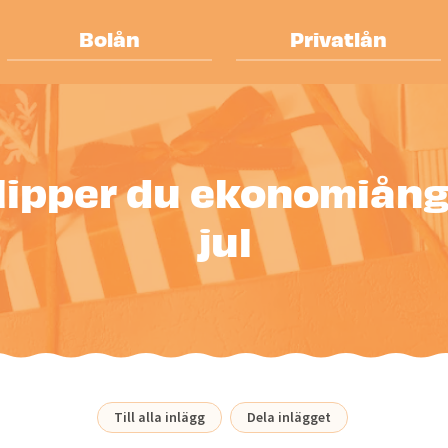
Bolån
Privatlån
lipper du ekonomiång
jul
Till alla inlägg
Dela inlägget