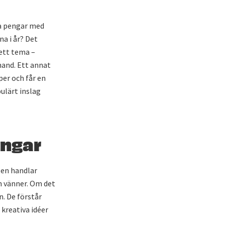
ta pengar med
a i år? Det
 ett tema –
hand. Ett annat
per och får en
ulärt inslag
ingar
len handlar
ch vänner. Om det
n. De förstår
kreativa idéer