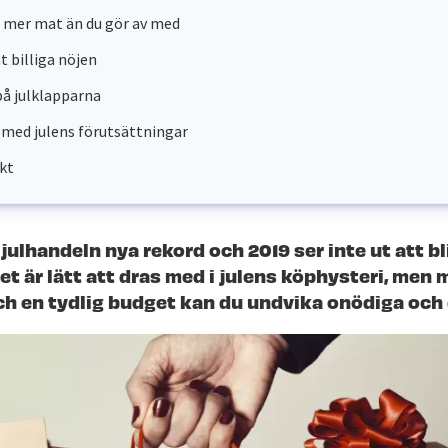
 mer mat än du gör av med
t billiga nöjen
på julklapparna
g med julens förutsättningar
kt
r julhandeln nya rekord och 2019 ser inte ut att b
t är lätt att dras med i julens köphysteri, men 
ch en tydlig budget kan du undvika onödiga och 