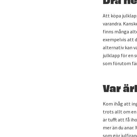
Att köpa julklap
varandra. Kansk
finns många alte
exempelvis att d
alternativ kan v
julklapp för en
som förutom färr
Var är
Kom ihåg att ing
trots allt om en
är tufft att få i
mer än du anar. 
som gör julfiran