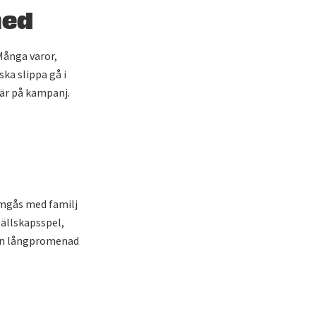
med
Många varor,
ska slippa gå i
 är på kampanj.
umgås med familj
sällskapsspel,
 en långpromenad