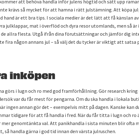
kommer att behöva handla inför julens högtid och sätt upp ramar f
inte krävs så mycket för att hamna i rätt julstämning. Att köpa ju
 hand är ett bra tips. I sociala medier är det lätt att få känslan av
ra julklappar, mat i överflöd och dyra resor utomlands, men så är 
 de allra flesta. Utgå ifrån dina förutsättningar och jämför dig i
e fira någon annans jul – så välj det du tycker är viktigt att satsa 
ra inköpen
na görs i lugn och ro med god framförhållning. Gör research kring
ersök var du får mest för pengarna. Om du ska handla i lokala buti
när ingen annan gör det – exempelvis mitt på dagen. Kanske kan du
ar tidigare för att få handla i fred. När du får titta i lugn och ro
r mer genomtänkta val. Att panikhandla i sista minuten blir ofta 
t, så handla gärna i god tid innan den värsta julruschen.