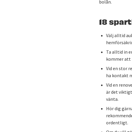
bolån.
18 spart
Välj alltid a
hemförsäkrin
Ta alltid in 
kommer att 
Vid en stor r
ha kontakt m
Vid en renov
är det viktig
vänta.
Hör dig gärn
rekommendera
ordentligt.