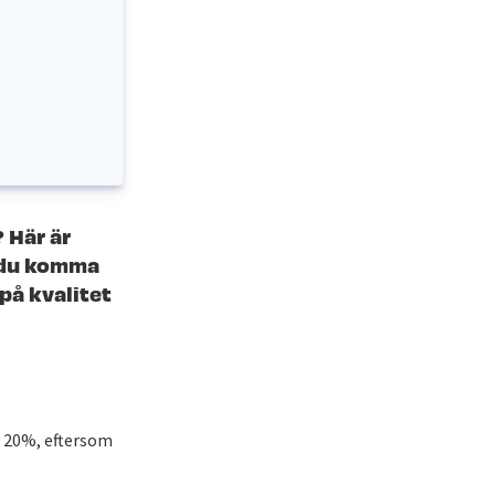
 Här är
n du komma
på kvalitet
 20%, eftersom