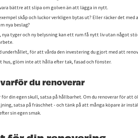
vara bättre att slipa om golven än att lägga in nytt.
 exempel skåp och luckor verkligen bytas ut? Eller räcker det me
em nya beslag?
, nya tyger och ny belysning kan ett rum få nytt liv utan något stö
rbete.
 underhållet, för att vårda den investering du gjort med att renov
 hus, glöm inte att hålla efter tak, fasad och fönster.
 varför du renoverar
för din egen skull, satsa på hållbarhet. Om du renoverar för att ö
ljning, satsa på fräschhet - och tänk på att många köpare är instä
 efter sin egen smak.
 för din renovering