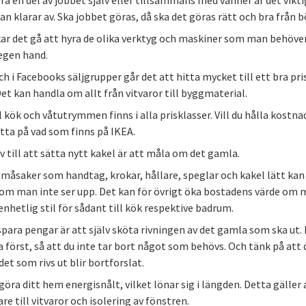
ra en del av jobbet själv eller tillsammans med vänner är det vikti
n klarar av. Ska jobbet göras, då ska det göras rätt och bra från b
r det gå att hyra de olika verktyg och maskiner som man behöve
egen hand.
h i Facebooks säljgrupper går det att hitta mycket till ett bra pris
et kan handla om allt från vitvaror till byggmaterial.
l kök och våtutrymmen finns i alla prisklasser. Vill du hålla kostn
itta på vad som finns på IKEA.
v till att sätta nytt kakel är att måla om det gamla.
småsaker som handtag, krokar, hållare, speglar och kakel lätt kan 
m man inte ser upp. Det kan för övrigt öka bostadens värde om m
nhetlig stil för sådant till kök respektive badrum.
 spara pengar är att själv sköta rivningen av det gamla som ska ut
 först, så att du inte tar bort något som behövs. Och tänk på att 
det som rivs ut blir bortforslat.
göra ditt hem energisnålt, vilket lönar sig i längden. Detta gäller 
e till vitvaror och isolering av fönstren.