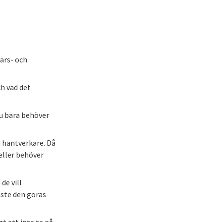
vars- och
ch vad det
du bara behöver
a hantverkare. Då
 eller behöver
de vill
åste den göras