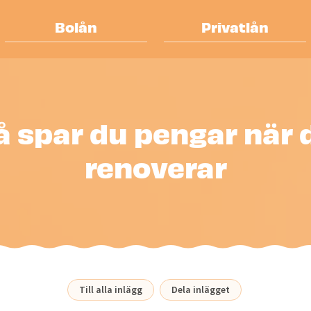
Bolån
Privatlån
å spar du pengar när 
renoverar
Till alla inlägg
Dela inlägget