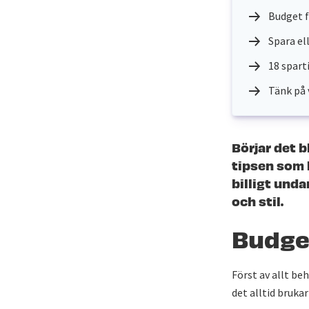
Budget f
Spara ell
18 spart
Tänk på 
Börjar det b
tipsen som 
billigt und
och stil.
Budget
Först av allt be
det alltid brukar