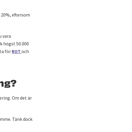
 20%, eftersom
u vara
k högst 50.000
ta för
ROT
och
ing?
vering. Om det är
rymme. Tänk dock