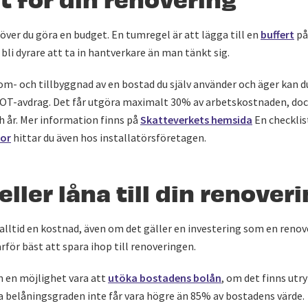
höver du göra en budget. En tumregel är att lägga till en
buffert
på
 bli dyrare att ta in hantverkare än man tänkt sig.
om- och tillbyggnad av en bostad du själv använder och äger kan d
 ROT-avdrag. Det får utgöra maximalt 30% av arbetskostnaden, doc
h år. Mer information finns på
Skatteverkets hemsida
En checklis
tor
hittar du även hos installatörsföretagen.
eller låna till din renover
r alltid en kostnad, även om det gäller en investering som en reno
ärför bäst att spara ihop till renoveringen.
n en möjlighet vara att
utöka bostadens bolån
, om det finns ut
a belåningsgraden inte får vara högre än 85% av bostadens värde.