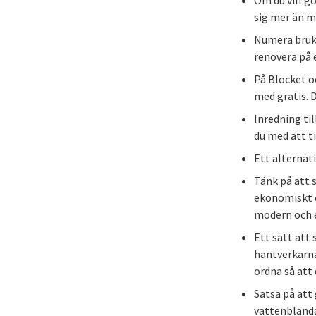
Om du vill gö
sig mer än ma
Numera bruka
renovera på 
På Blocket oc
med gratis. D
Inredning til
du med att t
Ett alternati
Tänk på att 
ekonomiskt o
modern och e
Ett sätt att
hantverkarna
ordna så att 
Satsa på att 
vattenblandar