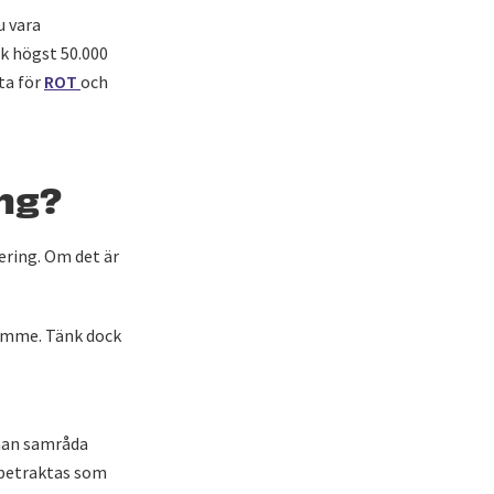
u vara
k högst 50.000
ta för
ROT
och
ing?
vering. Om det är
rymme. Tänk dock
 man samråda
n betraktas som