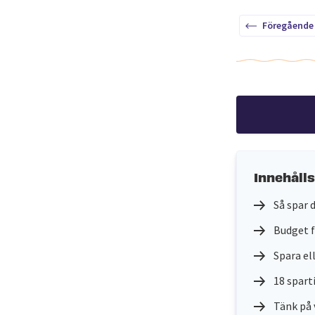
Föregående
Innehåll
Så spar 
Budget f
Spara ell
18 spart
Tänk på 