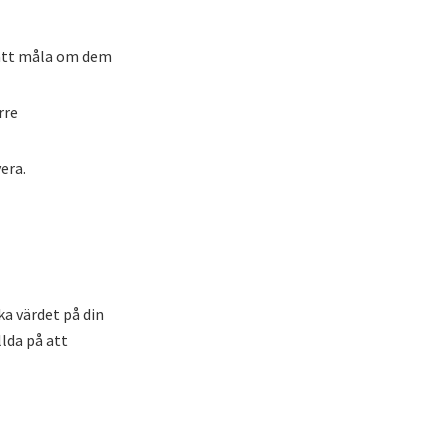
d att måla om dem
rre
era.
ka värdet på din
llda på att