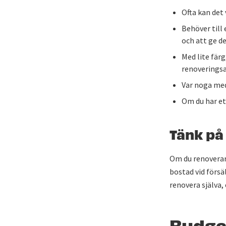
Ofta kan det 
Behöver till
och att ge d
Med lite färg
renoveringsa
Var noga med
Om du har ett
Tänk på
Om du renoverar 
bostad vid försä
renovera själva,
Budget