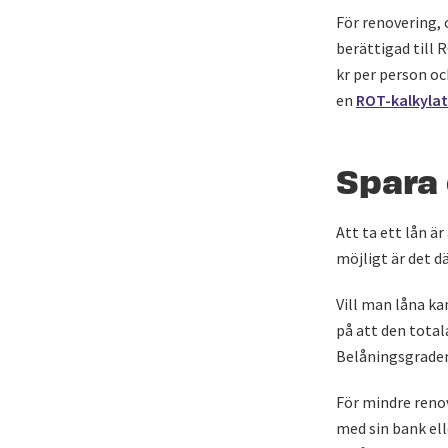
För renovering, 
berättigad till
kr per person oc
en
ROT-kalkyla
Spara 
Att ta ett lån ä
möjligt är det d
Vill man låna ka
på att den total
Belåningsgrade
För mindre renov
med sin bank ell