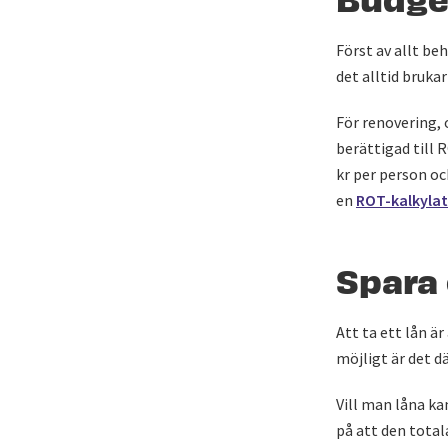
Först av allt be
det alltid brukar
För renovering, 
berättigad till
kr per person oc
en
ROT-kalkyla
Spara 
Att ta ett lån ä
möjligt är det d
Vill man låna ka
på att den total