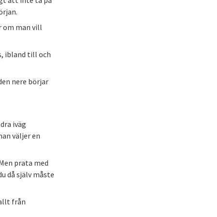
gt att inte ta på
örjan.
r om man vill
, ibland till och
aden nere börjar
dra iväg
an väljer en
. Men prata med
du då själv måste
allt från