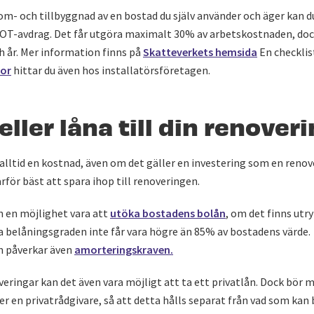
om- och tillbyggnad av en bostad du själv använder och äger kan d
 ROT-avdrag. Det får utgöra maximalt 30% av arbetskostnaden, doc
h år. Mer information finns på
Skatteverkets hemsida
En checklis
tor
hittar du även hos installatörsföretagen.
eller låna till din renover
r alltid en kostnad, även om det gäller en investering som en reno
ärför bäst att spara ihop till renoveringen.
n en möjlighet vara att
utöka bostadens bolån
, om det finns ut
a belåningsgraden inte får vara högre än 85% av bostadens värde.
n påverkar även
amorteringskraven.
eringar kan det även vara möjligt att ta ett privatlån. Dock bör
er en privatrådgivare, så att detta hålls separat från vad som ka