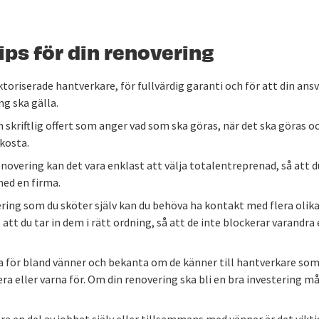
ips för din renovering
uktoriserade hantverkare, för fullvärdig garanti och för att din ans
g ska gälla.
en skriftlig offert som anger vad som ska göras, när det ska göras o
kosta.
enovering kan det vara enklast att välja totalentreprenad, så att 
ed en firma.
ering som du sköter själv kan du behöva ha kontakt med flera olik
t att du tar in dem i rätt ordning, så att de inte blockerar varandra
a för bland vänner och bekanta om de känner till hantverkare som 
 eller varna för. Om din renovering ska bli en bra investering m