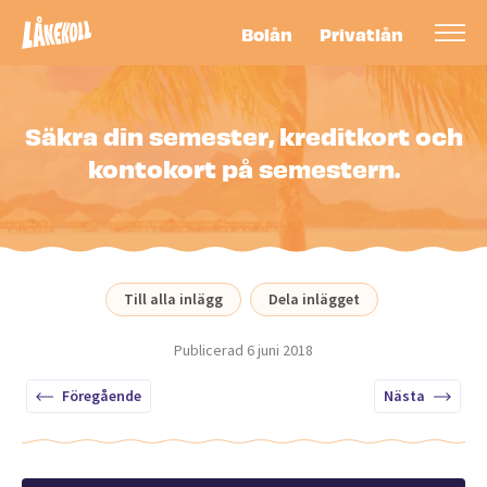
Bolån
Privatlån
Säkra din semester, kreditkort och
kontokort på semestern.
Till alla inlägg
Dela inlägget
Publicerad
6 juni 2018
Föregående
Nästa