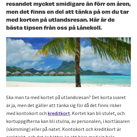
resandet mycket smidigare än förr om åren,
men det finns en del att tänka på om du tar
med korten på utlandsresan. Här är de
bästa tipsen från oss på Lånekoll.
Ska man ta med kortet på utlandsresan? Det korta svaret
är ja, men det gäller att tänka sig för då det finns risker
med kontokort och
kreditkort
. Kortet kan bli stulet, och
kortuppgifterna kan bli stulna, av personalen, i kortläsaren
(skimming) eller på nätet. Kontokort och kreditkort är
praktiskt, och det är bättre än att bära med sig hela