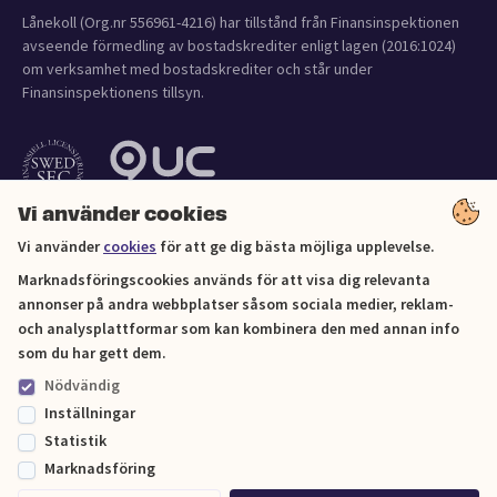
Lånekoll (Org.nr 556961-4216) har tillstånd från Finansinspektionen
avseende förmedling av bostadskrediter enligt lagen (2016:1024)
om verksamhet med bostadskrediter och står under
Finansinspektionens tillsyn.
Vi använder cookies
Vi använder
cookies
för att ge dig bästa möjliga upplevelse.
Marknadsföringscookies används för att visa dig relevanta
annonser på andra webbplatser såsom sociala medier, reklam-
och analysplattformar som kan kombinera den med annan info
Cookies
som du har gett dem.
Nödvändig
Sitemap
Inställningar
Statistik
© Lånekoll 2026
Marknadsföring