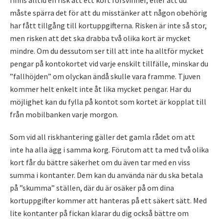
måste spärra det för att du misstänker att någon obehörig
har fått tillgång till kortuppgifterna. Risken är inte så stor,
men risken att det ska drabba två olika kort är mycket
mindre. Om du dessutom ser till att inte ha alltför mycket
pengar på kontokortet vid varje enskilt tillfälle, minskar du
”fallhöjden” om olyckan ändå skulle vara framme. Tjuven
kommer helt enkelt inte åt lika mycket pengar. Har du
möjlighet kan du fylla på kontot som kortet är kopplat till
från mobilbanken varje morgon.
Som vid all riskhantering gäller det gamla rådet om att
inte ha alla ägg i samma korg. Förutom att ta med två olika
kort får du bättre säkerhet om du även tar med en viss
summa i kontanter. Dem kan du använda när du ska betala
på ”skumma” ställen, där du är osäker på om dina
kortuppgifter kommer att hanteras på ett säkert sätt. Med
lite kontanter på fickan klarar du dig också bättre om