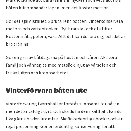
klart lockande att bara lämna in nyckeln och veta att lilla
båten blir omhändertagen, men det kostar massor.
Gör det själv istället. Spruta rent botten. Vinterkonservera
motorn och vattentanken. Byt bränsle- och oljefilter.
Bottenmåla, polera, vaxa. Allt det kan du lära dig, och det är
bra träning.
Gör en grej av båtdagarna på hösten och våren. Aktivera
familj och vänner, ta med matsäck, njut av vårsolen och
friska luften och kroppsarbetet.
Vinterförvara båten ute
Vinterförvaring i varmhall är förstås skonsamt för båten,
men det är väldigt dyrt. Och ska du ha den i kallhall, kan du
lika gärna ha den utomhus. Skaffa ordentliga bockar och en
rejäl presenning. Gör en ordentlig konservering för att