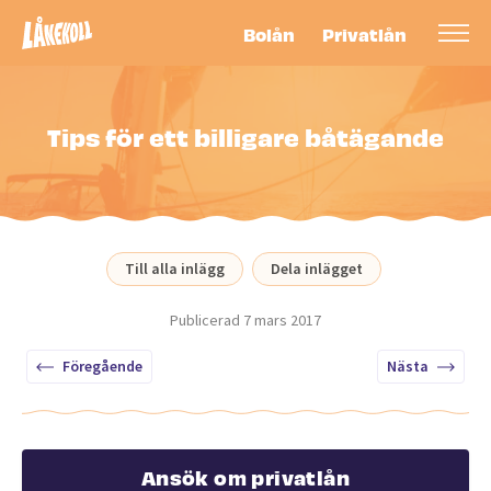
Bolån
Privatlån
Tips för ett billigare båtägande
Till alla inlägg
Dela inlägget
Publicerad
7 mars 2017
Föregående
Nästa
Ansök om privatlån