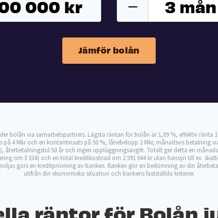
3 mån
Jämför bolån
der bolån via samarbetspartners. Lägsta räntan för bolån är 1,09 %, effektiv ränta 1
is på 4 Mkr och en kontantinsats på 50 %, lånebelopp 2 Mkr, månadsvis betalning via
), återbetalningstid 50 år och ingen uppläggningsavgift. Totalt ger detta en måna
tering om 3 334) och en total kreditkostnad om 2 591 044 kr utan hänsyn till ev. skat
eviljas görs en kreditprövning av banken. Banken gör en bedömning av din återbe
utifrån din ekonomiska situation och bankens fastställda kriterier.
lla räntor för Bolån j