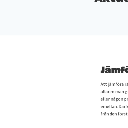
Jämfö
Att jämföra rä
affären man g
eller någon p
emellan. Därfö
från den förs