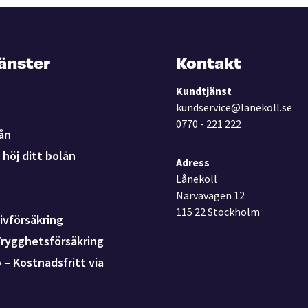
jänster
Kontakt
Kundtjänst
kundservice@lanekoll.se
0770 - 221 222
ån
höj ditt bolån
Adress
Lånekoll
Narvavägen 12
115 22 Stockholm
ivförsäkring
Trygghetsförsäkring
p – Kostnadsfritt via