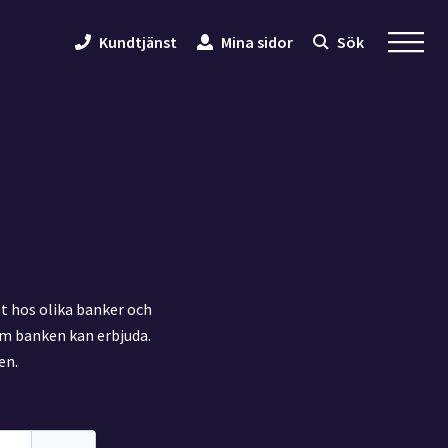
Kundtjänst
Mina sidor
Sök
t hos olika banker och
som banken kan erbjuda.
en.