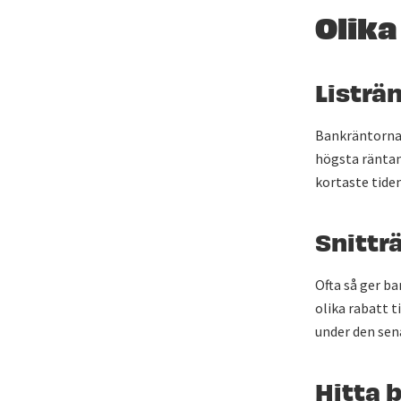
Olika
Listrä
Bankräntorna k
högsta räntan 
kortaste tiden
Snittr
Ofta så ger ba
olika rabatt t
under den sen
Hitta 