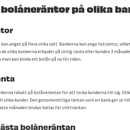
 bolåneräntor på olika b
ntor
an anges på flera olika sätt. Bankerna kan ange listräntor, vilke
de olika bankerna erbjuder på rörlig ränta eller bunden 3 månader
 man kan binda ett bolån på nu för tiden.
änta
nkerna rabatt på bolåneräntan för att locka kunderna till sig. Oli
ill olika kunder. Den genomsnittliga räntan som en bank ger ut til
aste månaden brukar kallas för snitträntan.
bästa bolåneräntan