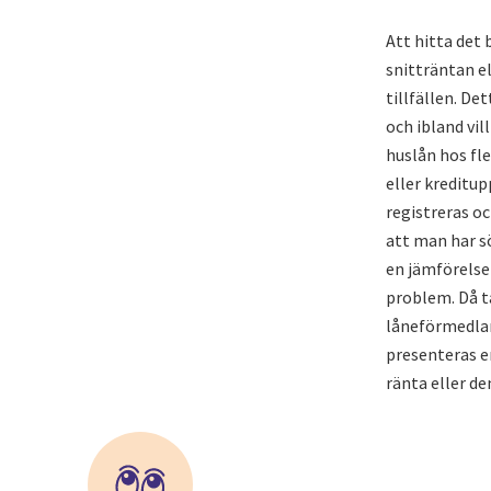
Att hitta det 
snitträntan el
tillfällen. De
och ibland vi
huslån hos fl
eller kreditup
registreras o
att man har s
en jämförelse
problem. Då t
låneförmedlar
presenteras e
ränta eller de