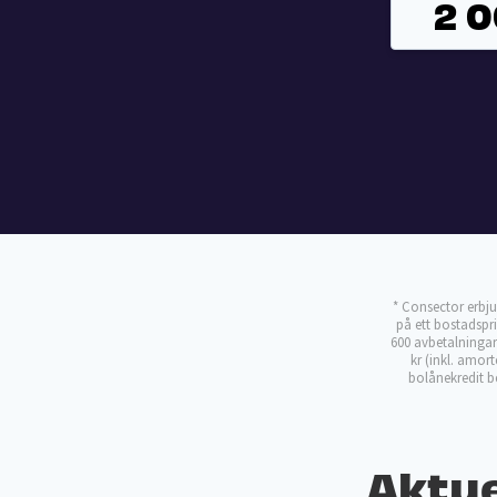
* Consector erbju
på ett bostadspr
600 avbetalningar
kr (inkl. amor
bolånekredit b
Aktue