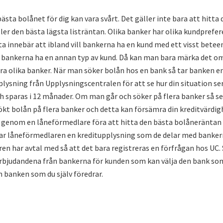
bästa bolånet för dig kan vara svårt. Det gäller inte bara att hitta
ler den bästa lägsta listräntan. Olika banker har olika kundprefere
tta innebär att ibland vill bankerna ha en kund med ett visst bet
ll bankerna ha en annan typ av kund. Då kan man bara märka det 
era olika banker. När man söker bolån hos en bank så tar banken en
plysning från Upplysningscentralen för att se hur din situation se
ch sparas i 12 månader. Om man går och söker på flera banker så s
ökt bolån på flera banker och detta kan försämra din kreditvärdig
 genom en låneförmedlare föra att hitta den bästa bolåneräntan 
ar låneförmedlaren en kreditupplysning som de delar med banke
en har avtal med så att det bara registreras en förfrågan hos UC.
rbjudandena från bankerna för kunden som kan välja den bank som
n banken som du själv föredrar.