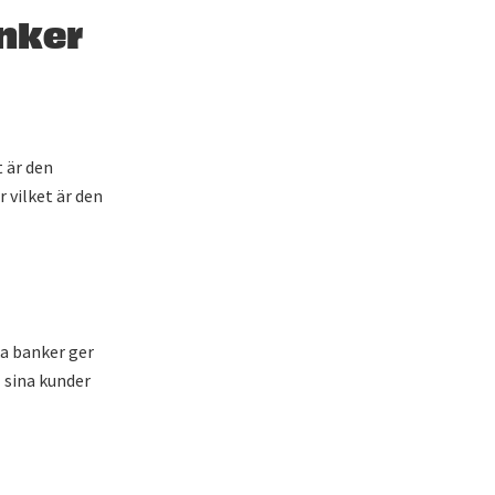
anker
t är den
 vilket är den
ka banker ger
l sina kunder