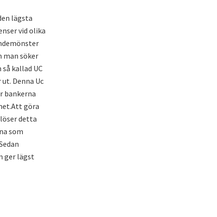
 den lägsta
nser vid olika
eendemönster
om man söker
 så kallad UC
r ut. Denna Uc
er bankerna
het.Att göra
löser detta
rna som
 Sedan
 ger lägst