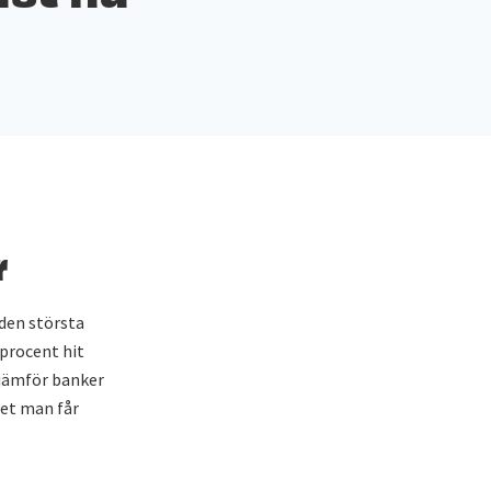
r
 den största
 procent hit
 jämför banker
det man får