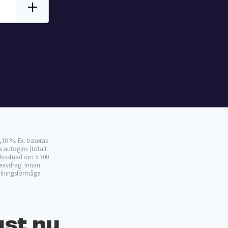
,10 %. Ex. baseras
 autogiro (totalt
dskostnad om 5 300
teavdrag. Innan
talningsförmåga
ust nu