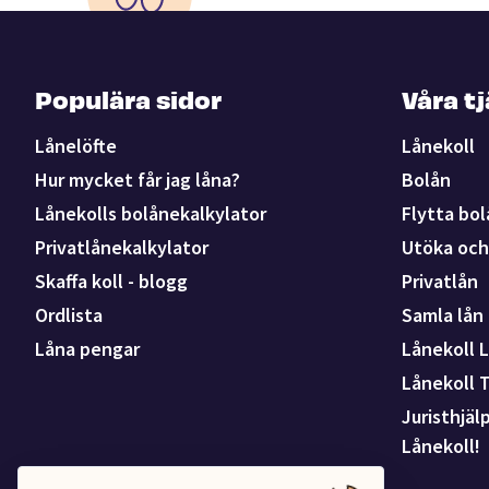
Populära sidor
Våra t
Lånelöfte
Lånekoll
Hur mycket får jag låna?
Bolån
Lånekolls bolånekalkylator
Flytta bol
Privatlånekalkylator
Utöka och 
Skaffa koll - blogg
Privatlån
Ordlista
Samla lån
Låna pengar
Lånekoll L
Lånekoll 
Juristhjäl
Lånekoll!