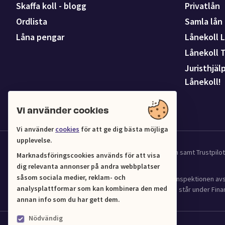
Skaffa koll - blogg
Privatlån
Ordlista
Samla lån
Låna pengar
Lånekoll L
Lånekoll 
Juristhjäl
Lånekoll!
Vi använder cookies
Vi använder
cookies
för att ge dig bästa möjliga
upplevelse.
Vi samarbetar med UC för kredit och affärsinformation samt Trustpil
Marknadsföringscookies används för att visa
dig relevanta annonser på andra webbplatser
såsom sociala medier, reklam- och
Lånekoll (Org.nr 556961-4216) har tillstånd från Finansinspektionen 
analysplattformar som kan kombinera den med
(2016:1024) om verksamhet med bostadskrediter och står under Finan
annan info som du har gett dem.
Nödvändig