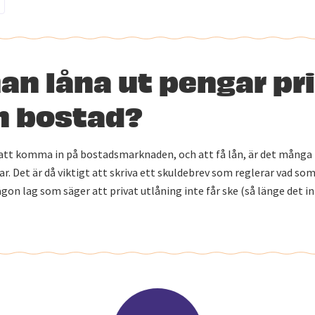
an låna ut pengar pr
en bostad?
t att komma in på bostadsmarknaden, och att få lån, är det många
ar. Det är då viktigt att skriva ett skuldebrev som reglerar vad som
ågon lag som säger att privat utlåning inte får ske (så länge det in