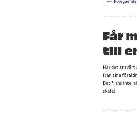
Föregående
Får m
till 
När det är svår
från sina föräldr
Det finns inte n
skala)