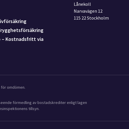
Lånekoll
Narvavägen 12
115 22 Stockholm
ivförsäkring
Trygghetsförsäkring
p – Kostnadsfritt via
ot för omdömen.
avseende förmedling av bostadskrediter enligt lagen
sinspektionens tillsyn.