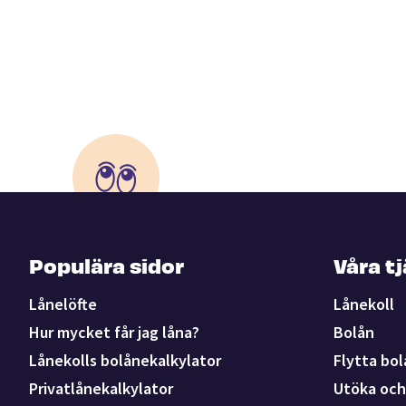
Populära sidor
Våra t
Lånelöfte
Lånekoll
Hur mycket får jag låna?
Bolån
Lånekolls bolånekalkylator
Flytta bol
Privatlånekalkylator
Utöka och 