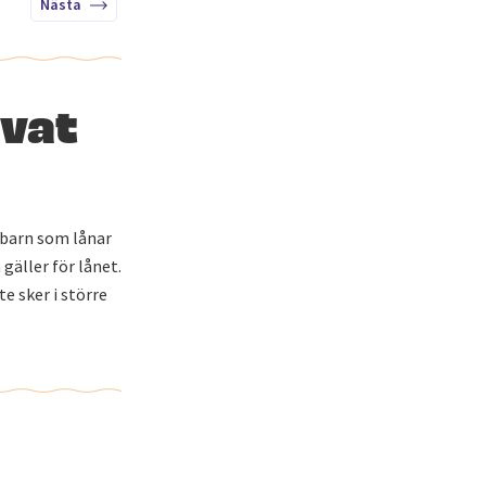
Nästa
ivat
 barn som lånar
 gäller för lånet.
te sker i större