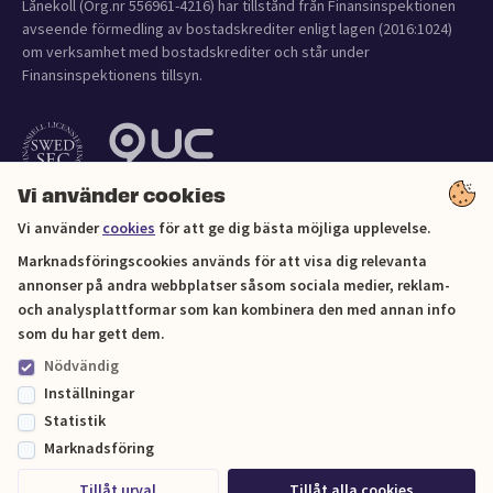
Lånekoll (Org.nr 556961-4216) har tillstånd från Finansinspektionen
avseende förmedling av bostadskrediter enligt lagen (2016:1024)
om verksamhet med bostadskrediter och står under
Finansinspektionens tillsyn.
Vi använder cookies
Vi använder
cookies
för att ge dig bästa möjliga upplevelse.
Marknadsföringscookies används för att visa dig relevanta
annonser på andra webbplatser såsom sociala medier, reklam-
och analysplattformar som kan kombinera den med annan info
Cookies
som du har gett dem.
Nödvändig
Sitemap
Inställningar
Statistik
© Lånekoll 2026
Marknadsföring
Tillåt urval
Tillåt alla cookies