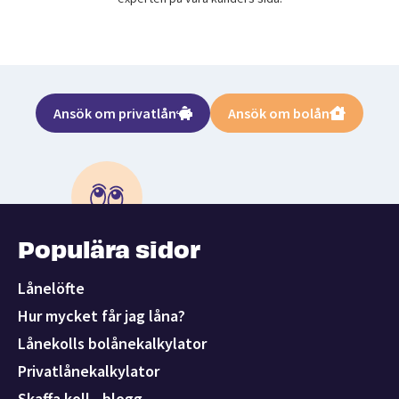
Ansök om privatlån
Ansök om bolån
Populära sidor
Lånelöfte
Hur mycket får jag låna?
Lånekolls bolånekalkylator
Privatlånekalkylator
Skaffa koll - blogg