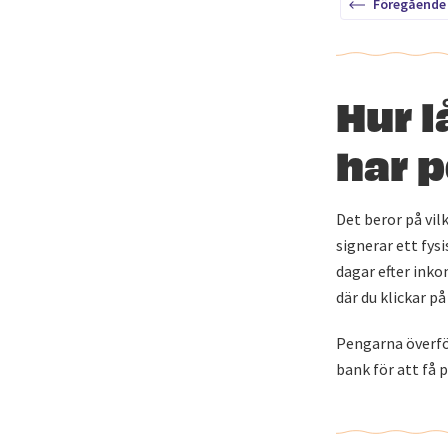
Föregående
Hur l
har 
Det beror på vil
signerar ett fys
dagar efter inko
där du klickar p
Pengarna överför
bank för att få 