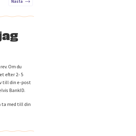
Nästa
jag
brev. Om du
t efter 2- 5
till din e-post
elvis BankID.
 ta med till din