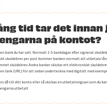
ång tid tar det innan 
pengarna på kontot?
ken bank du har valt. Normalt 1-5 bankdagar efter signerat skulde
iskt skuldebrev per post kommer banken normalt att utbetala låne
mmet skuldebrev. Andra banker skickar ett elektroniskt skuldebrev 
å en länk (URL) för att sedan underteckna med digitalt med exemp
s då till ditt konto eller så skickas en utbetalningsavi som du kan
pengarna utbetalt