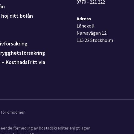
0770 - 221 222
ån
höj ditt bolån
Adress
Lånekoll
Narvavägen 12
115 22 Stockholm
ivförsäkring
Trygghetsförsäkring
p – Kostnadsfritt via
ot för omdömen.
avseende förmedling av bostadskrediter enligt lagen