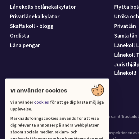
Lånekolls bolånekalkylator
Flytta bol
Privatlånekalkylator
Utöka och 
Skaffa koll - blogg
Privatlån
Ordlista
Samla lån
Låna pengar
Lånekoll L
Lånekoll 
Juristhjäl
Lånekoll!
Vi använder cookies
Vi använder
cookies
för att ge dig bästa möjliga
upplevelse.
Vi samarbetar med UC för kredit och affärsinformation samt Trustpil
Marknadsföringscookies används för att visa
dig relevanta annonser på andra webbplatser
såsom sociala medier, reklam- och
Lånekoll (Org.nr 556961-4216) har tillstånd från Finansinspektionen 
analysplattformar som kan kombinera den med