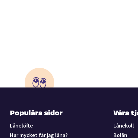
Populära sidor
Våra t
Lånelöfte
Lånekoll
Hur mycket får jag låna?
Bolån