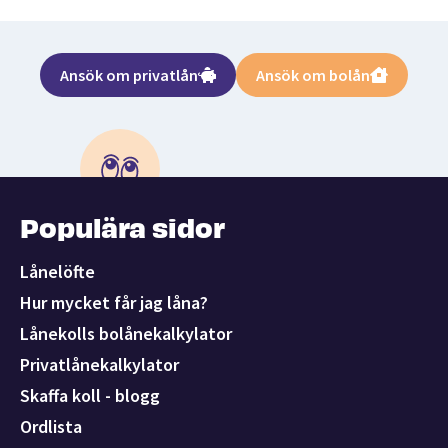
Ansök om privatlån
Ansök om bolån
Populära sidor
Lånelöfte
Hur mycket får jag låna?
Lånekolls bolånekalkylator
Privatlånekalkylator
Skaffa koll - blogg
Ordlista