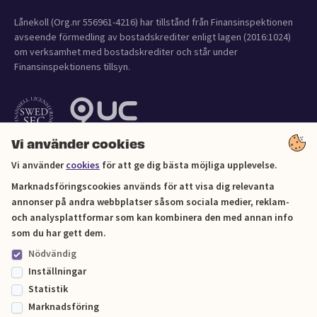
Lånekoll (Org.nr 556961-4216) har tillstånd från Finansinspektionen
avseende förmedling av bostadskrediter enligt lagen (2016:1024)
om verksamhet med bostadskrediter och står under
Finansinspektionens tillsyn.
Vi använder cookies
Vi använder
cookies
för att ge dig bästa möjliga upplevelse.
Marknadsföringscookies används för att visa dig relevanta
annonser på andra webbplatser såsom sociala medier, reklam-
och analysplattformar som kan kombinera den med annan info
Cookies
som du har gett dem.
Nödvändig
Sitemap
Inställningar
Statistik
© Lånekoll 2026
Marknadsföring