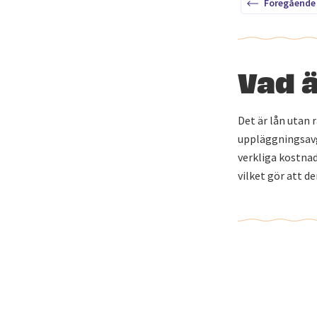
Föregående
Vad ä
Det är lån utan 
uppläggningsavg
verkliga kostnad
vilket gör att d