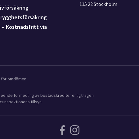
115 22 Stockholm
ivförsäkring
Trygghetsförsäkring
p – Kostnadsfritt via
ot för omdömen.
avseende förmedling av bostadskrediter enligt lagen
sinspektionens tillsyn.