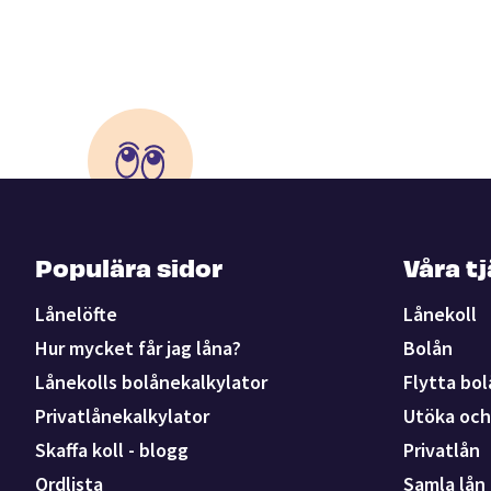
Populära sidor
Våra t
Lånelöfte
Lånekoll
Hur mycket får jag låna?
Bolån
Lånekolls bolånekalkylator
Flytta bol
Privatlånekalkylator
Utöka och 
Skaffa koll - blogg
Privatlån
Ordlista
Samla lån