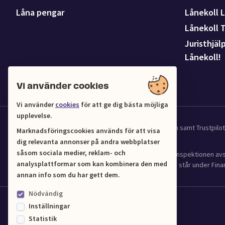
Låna pengar
Lånekoll L
Lånekoll 
Juristhjäl
Lånekoll!
Vi använder cookies
Vi använder
cookies
för att ge dig bästa möjliga
upplevelse.
Vi samarbetar med UC för kredit och affärsinformation samt Trustpil
Marknadsföringscookies används för att visa
dig relevanta annonser på andra webbplatser
såsom sociala medier, reklam- och
Lånekoll (Org.nr 556961-4216) har tillstånd från Finansinspektionen 
analysplattformar som kan kombinera den med
(2016:1024) om verksamhet med bostadskrediter och står under Finan
annan info som du har gett dem.
Nödvändig
Inställningar
Statistik