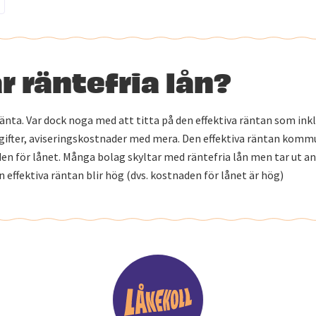
r räntefria lån?
ränta. Var dock noga med att titta på den effektiva räntan som ink
ifter, aviseringskostnader med mera. Den effektiva räntan komm
en för lånet. Många bolag skyltar med räntefria lån men tar ut an
en effektiva räntan blir hög (dvs. kostnaden för lånet är hög)