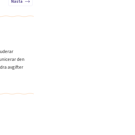
Nästa
luderar
unicerar den
dra avgifter