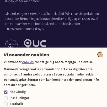
Trustpilot för omdömen.
Lånekoll (Org.nr 556961-4216) har tillstånd från Finansinspektionen
avseende förmedling av bostadskrediter enligt lagen (2016:1024)
om verksamhet med bostadskrediter och står under
Finansinspektionens tillsyn.
Vi använder cookies
Vi använder
cookies
för att ge dig bästa möjliga upplevelse.
Marknadsföringscookies används för att visa dig relevanta
annonser på andra webbplatser såsom sociala medier, reklam-
och analysplattformar som kan kombinera den med annan info
Cookies
som du har gett dem.
Nödvändig
Sitemap
Inställningar
Statistik