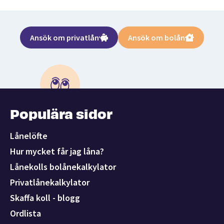
Ansök om privatlån
Ansök om bolån
Populära sidor
Lånelöfte
Hur mycket får jag låna?
Lånekolls bolånekalkylator
Privatlånekalkylator
Skaffa koll - blogg
Ordlista