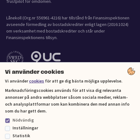
Trustpilot för omdömen.
Lånekoll (Org.nr 556961-4216) har tillstånd från Finansinspektionen
avseende förmedling av bostadskrediter enligt lagen (2016:1024)
om verksamhet med bostadskrediter och står under
Finansinspektionens tillsyn.
Vi använder cookies
Vi använder
cookies
för att ge dig bästa möjliga upplevelse.
Marknadsföringscookies används för att visa dig relevanta
annonser på andra webbplatser såsom sociala medier, reklam-
och analysplattformar som kan kombinera den med annan info
Cookies
som du har gett dem.
Nödvändig
Sitemap
Inställningar
Statistik