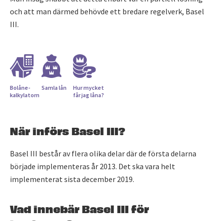
och att man därmed behövde ett bredare regelverk, Basel
III.
Bolåne­
Samla lån
Hur mycket
kalkylatorn
får jag låna?
När införs Basel III?
Basel III består av flera olika delar där de första delarna
började implementeras år 2013. Det ska vara helt
implementerat sista december 2019.
Vad innebär Basel III för