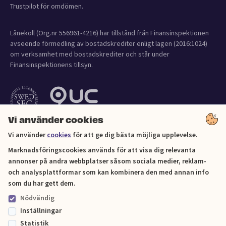
Trustpilot för omdömen.
Lånekoll (Org.nr 556961-4216) har tillstånd från Finansinspektionen
avseende förmedling av bostadskrediter enligt lagen (2016:1024)
om verksamhet med bostadskrediter och står under
Finansinspektionens tillsyn.
Vi använder cookies
Vi använder
cookies
för att ge dig bästa möjliga upplevelse.
Marknadsföringscookies används för att visa dig relevanta
annonser på andra webbplatser såsom sociala medier, reklam-
och analysplattformar som kan kombinera den med annan info
Cookies
som du har gett dem.
Nödvändig
Sitemap
Inställningar
Statistik