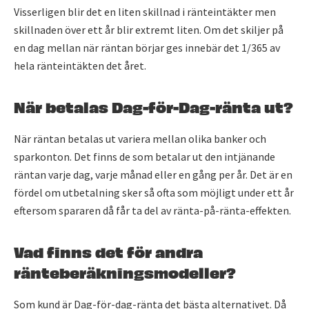
Visserligen blir det en liten skillnad i ränteintäkter men
skillnaden över ett år blir extremt liten. Om det skiljer på
en dag mellan när räntan börjar ges innebär det 1/365 av
hela ränteintäkten det året.
När betalas Dag-för-Dag-ränta ut?
När räntan betalas ut variera mellan olika banker och
sparkonton. Det finns de som betalar ut den intjänande
räntan varje dag, varje månad eller en gång per år. Det är en
fördel om utbetalning sker så ofta som möjligt under ett år
eftersom spararen då får ta del av ränta-på-ränta-effekten.
Vad finns det för andra
ränteberäkningsmodeller?
Som kund är Dag-för-dag-ränta det bästa alternativet. Då