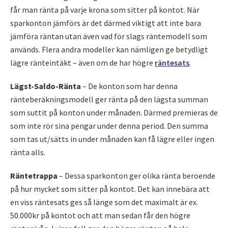
får man ränta på varje krona som sitter på kontot. När
sparkonton jämförs är det därmed viktigt att inte bara
jämföra räntan utan även vad för slags räntemodell som
används. Flera andra modeller kan nämligen ge betydligt
lägre ränteintäkt – även om de har högre
räntesats
.
Lägst-Saldo-Ränta
– De konton som har denna
ränteberäkningsmodell ger ränta på den lägsta summan
som suttit på konton under månaden. Därmed premieras de
som inte rör sina pengar under denna period. Den summa
som tas ut/sätts in under månaden kan få lägre eller ingen
ränta alls.
Räntetrappa
– Dessa sparkonton ger olika ränta beroende
på hur mycket som sitter på kontot. Det kan innebära att
en viss räntesats ges så länge som det maximalt är ex.
50.000kr på kontot och att man sedan får den högre