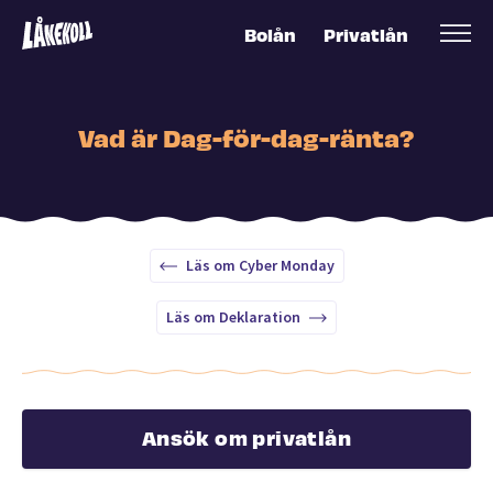
Bolån
Privatlån
Vad är Dag-för-dag-ränta?
Läs om Cyber Monday
Läs om Deklaration
Ansök om privatlån