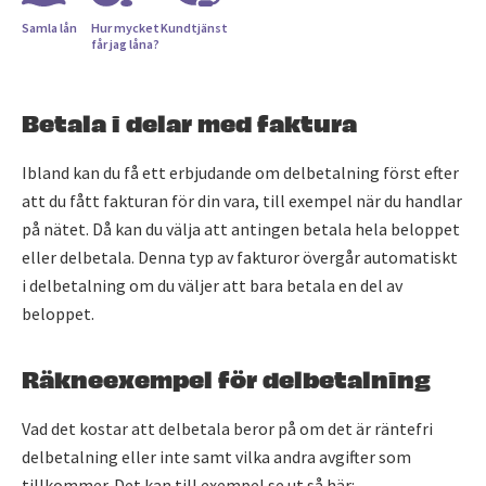
Samla lån
Hur mycket
Kundtjänst
får jag låna?
Betala i delar med faktura
Ibland kan du få ett erbjudande om delbetalning först efter
att du fått fakturan för din vara, till exempel när du handlar
på nätet. Då kan du välja att antingen betala hela beloppet
eller delbetala. Denna typ av fakturor övergår automatiskt
i delbetalning om du väljer att bara betala en del av
beloppet.
Räkneexempel för delbetalning
Vad det kostar att delbetala beror på om det är räntefri
delbetalning eller inte samt vilka andra avgifter som
tillkommer. Det kan till exempel se ut så här: