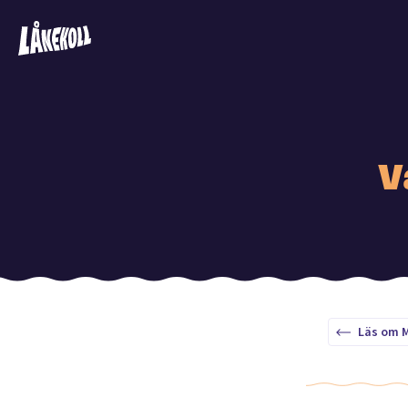
V
Läs om 