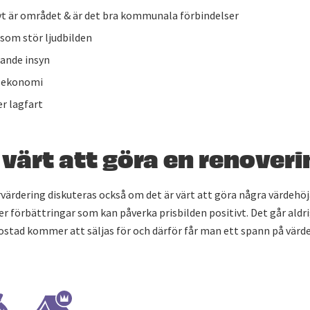
vt är området & är det bra kommunala förbindelser
 som stör ljudbilden
rande insyn
 ekonomi
er lagfart
 värt att göra en renover
värdering diskuteras också om det är värt att göra några värdehö
er förbättringar som kan påverka prisbilden positivt. Det går aldr
ostad kommer att säljas för och därför får man ett spann på värd