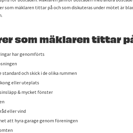
er som mäklaren tittar på och som diskuteras under mötet är bla
n.
er som mäklaren tittar p
ringar har genomförts
ösningen
 standard och skick i de olika rummen
lkong eller uteplats
jusinsläpp & mycket fönster
ten
råd eller vind
het att hyra garage genom föreningen
tomten