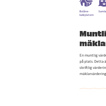
Bolåne­
Samla
kalkylatorn
Muntli
mäkla
En muntlig värde
på plats. Detta 
skriftlig värder
mäklarvärdering 