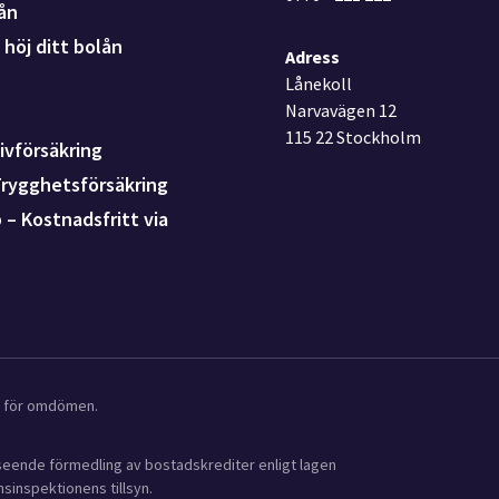
ån
höj ditt bolån
Adress
Lånekoll
Narvavägen 12
115 22 Stockholm
ivförsäkring
Trygghetsförsäkring
p – Kostnadsfritt via
ot för omdömen.
avseende förmedling av bostadskrediter enligt lagen
sinspektionens tillsyn.