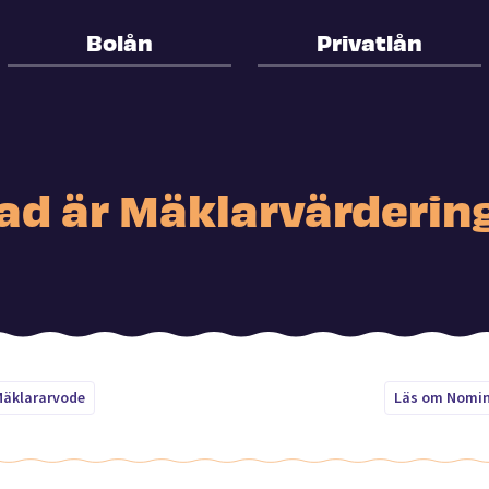
Bolån
Privatlån
ad är Mäklarvärderin
Mäklararvode
Läs om Nomin