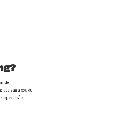
ing?
jande
ig att säga exakt
eringen från