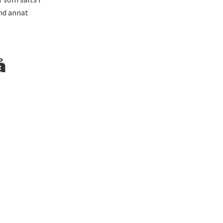
nd annat
å