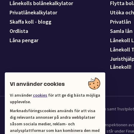
Lånekolls bolånekalkylator
Flytta bol
Privatlånekalkylator
Utöka och 
Skaffa koll - blogg
Privatlån
Ordlista
Samla lån
Låna pengar
Lånekoll L
Lånekoll 
Juristhjäl
Lånekoll!
Vi använder cookies
Vi använder
cookies
för att ge dig bästa möjliga
upplevelse.
Vi samarbetar med UC för kredit och affärsinformation samt Trustpil
Marknadsföringscookies används för att visa
dig relevanta annonser på andra webbplatser
såsom sociala medier, reklam- och
Lånekoll (Org.nr 556961-4216) har tillstånd från Finansinspektionen 
analysplattformar som kan kombinera den med
(2016:1024) om verksamhet med bostadskrediter och står under Finan