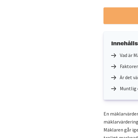
Innehåll
Vad är M
Faktorer
Är det v
Muntlig 
En mäklarvärderi
mäklarvärdering
Mäklaren går ig
troligt marknad