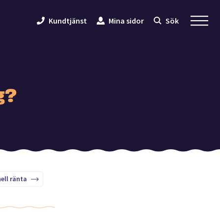
Kundtjänst
Mina sidor
Sök
g?
ell ränta