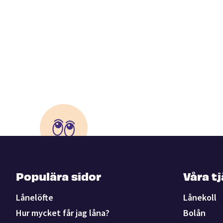
Populära sidor
Våra t
Lånelöfte
Lånekoll
Hur mycket får jag låna?
Bolån