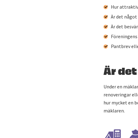
Hur attrakti
Är det något
Är det besvä
Föreningens
Pantbrev ell
Är det
Under en mäklar
renoveringar ell
hur mycket en b
mäklaren.