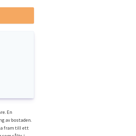
re. En
ng av bostaden.
 fram till ett
 som sålts i