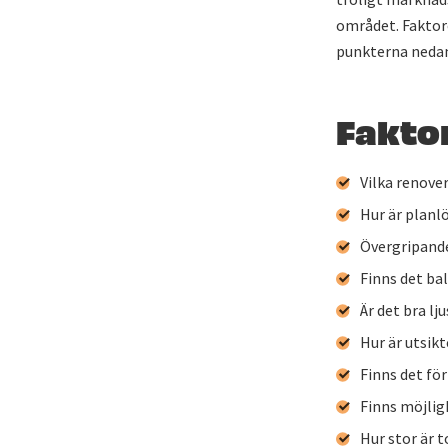
området. Faktor
punkterna neda
Faktor
Vilka renove
Hur är planl
Övergripande
Finns det ba
Är det bra l
Hur är utsik
Finns det för
Finns möjlig
Hur stor är 