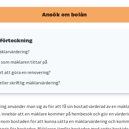
Ansök om bolån
sförteckning
äklarvärdering?
 som mäklaren tittar på
ärt att göra en renovering?
eller skriftlig mäklarvärdering?
ng använder man sig av för att få sin bostad värderad av en mäkla
 innebär att en mäklare kommer på hembesök och gör en värderi
enom bostaden för att kunna sätta en mäklarvärdering och komma
spris för bostaden. Mäklaren jämför bostaden med andra bostäder