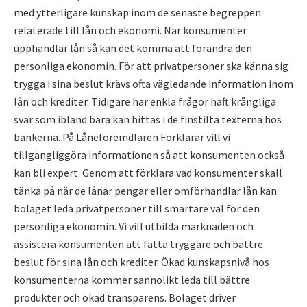
med ytterligare kunskap inom de senaste begreppen
relaterade till lån och ekonomi. När konsumenter
upphandlar lån så kan det komma att förändra den
personliga ekonomin. För att privatpersoner ska känna sig
trygga i sina beslut krävs ofta vägledande information inom
lån och krediter. Tidigare har enkla frågor haft krångliga
svar som ibland bara kan hittas i de finstilta texterna hos
bankerna. På Låneföremdlaren Förklarar vill vi
tillgängliggöra informationen så att konsumenten också
kan bli expert. Genom att förklara vad konsumenter skall
tänka på när de lånar pengar eller omförhandlar lån kan
bolaget leda privatpersoner till smartare val för den
personliga ekonomin. Vi vill utbilda marknaden och
assistera konsumenten att fatta tryggare och bättre
beslut för sina lån och krediter. Ökad kunskapsnivå hos
konsumenterna kommer sannolikt leda till bättre
produkter och ökad transparens. Bolaget driver