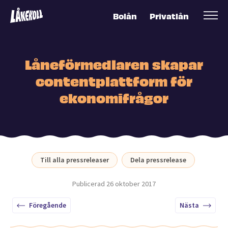
Bolån
Privatlån
Låneförmedlaren skapar
contentplattform för
ekonomifrågor
Till alla pressreleaser
Dela pressrelease
Publicerad
26 oktober 2017
Föregående
Nästa