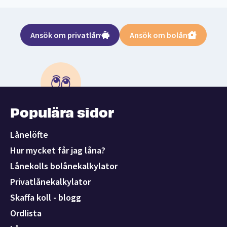
Ansök om privatlån
Ansök om bolån
Populära sidor
Lånelöfte
Hur mycket får jag låna?
Lånekolls bolånekalkylator
Privatlånekalkylator
Skaffa koll - blogg
Ordlista