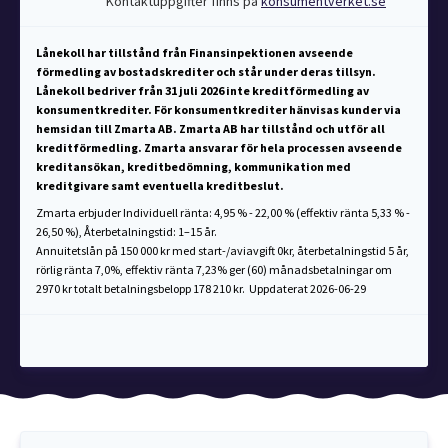
Kontaktuppgifter finns på
konsumentverket.se
Lånekoll har tillstånd från Finansinpektionen avseende
förmedling av bostadskrediter och står under deras tillsyn.
Lånekoll bedriver från 31 juli 2026 inte kreditförmedling av
konsumentkrediter. För konsumentkrediter hänvisas kunder via
hemsidan till Zmarta AB. Zmarta AB har tillstånd och utför all
kreditförmedling. Zmarta ansvarar för hela processen avseende
kreditansökan, kreditbedömning, kommunikation med
kreditgivare samt eventuella kreditbeslut.
Zmarta erbjuder Individuell ränta: 4,95 % - 22,00 % (effektiv ränta 5,33 % -
26,50 %), Återbetalningstid: 1–15 år.
Annuitetslån på 150 000 kr med start-/aviavgift 0kr, återbetalningstid 5 år,
rörlig ränta 7,0%, effektiv ränta 7,23% ger (60) månadsbetalningar om
2970 kr totalt betalningsbelopp 178 210 kr. Uppdaterat 2026-06-29