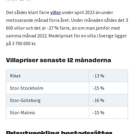
Det såldes klart färre
villor
under april 2023 än under
motsvarande månad förra året. Under månaden såldes det 3
600 villor och det är -27 % färre, än om man jämför med
samma månad 2022. Medelpriset för en villa i Sverige ligger
på 3 700 000 kr.
Villapriser senaste 12 månaderna
Riket
-13 %
Stor-Stockholm
-15 %
Stor-Göteborg
-16 %
Stor-Malmö
-15 %
Prisutveckling bostadsrätter