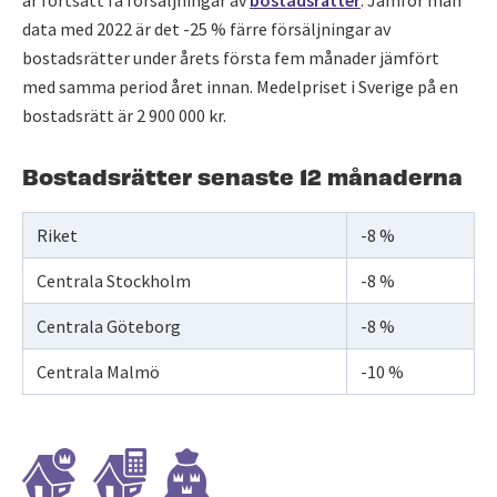
är fortsatt få försäljningar av
bostadsrätter
. Jämför man
data med 2022 är det -25 % färre försäljningar av
bostadsrätter under årets första fem månader jämfört
med samma period året innan. Medelpriset i Sverige på en
bostadsrätt är 2 900 000 kr.
Bostadsrätter senaste 12 månaderna
Riket
-8 %
Centrala Stockholm
-8 %
Centrala Göteborg
-8 %
Centrala Malmö
-10 %