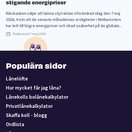
stigande energipriser
Riksbanken väljer att lämna styrräntan oförändrad idag den 7 maj
2026, trots att de senaste månadernas oroligheter i Mellanöstern
har lett till högre energipriser och ökad osäkerhet på de globala...
Publicerad
7 maj 2026
Populära sidor
Lånelöfte
Hur mycket får jag låna?
Lånekolls bolånekalkylator
Privatlånekalkylator
Skaffa koll - blogg
Ordlista